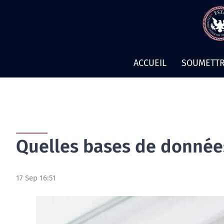
Aller
au
contenu
ACCUEIL
SOUMETTR
Quelles bases de données 
17 Sep 16:51