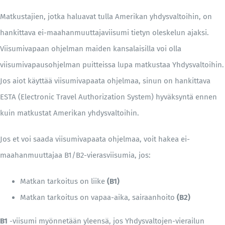
Matkustajien, jotka haluavat tulla Amerikan yhdysvaltoihin, on
BLOGI
hankittava ei-maahanmuuttajaviisumi tietyn oleskelun ajaksi.
Viisumivapaan ohjelman maiden kansalaisilla voi olla
viisumivapausohjelman puitteissa lupa matkustaa Yhdysvaltoihin.
Jos aiot käyttää viisumivapaata ohjelmaa, sinun on hankittava
ESTA (Electronic Travel Authorization System) hyväksyntä ennen
kuin matkustat Amerikan yhdysvaltoihin.
Jos et voi saada viisumivapaata ohjelmaa, voit hakea ei-
maahanmuuttajaa B1/B2-vierasviisumia, jos:
Matkan tarkoitus on liike
(B1)
Matkan tarkoitus on vapaa-aika, sairaanhoito
(B2)
B1
-viisumi myönnetään yleensä, jos Yhdysvaltojen-vierailun