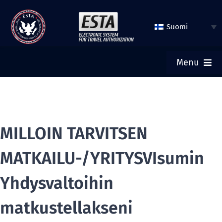
Hyppää
sisältöön
Suomi
Menu
KOTI
LÄHETÄ ESTA
MILLOIN TARVITSEN
MATKAILU-/YRITYSVIsumin
TARKISTA ESTA:N TILA
Yhdysvaltoihin
LIIKEMATKA-TURISTIVIISUMI
matkustellakseni
APU