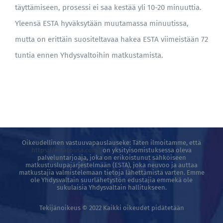
täyttämiseen, prosessi ei saa kestää yli 10-20 minuuttia.
Yleensä ESTA hyväksytään muutamassa minuutissa,
BLOGI
mutta on erittäin suositeltavaa hakea ESTA viimeistään 72
tuntia ennen Yhdysvaltoihin matkustamista.
Oikeudellinen vastuuvapauslauseke: Täten ilmoitamme, että
https://estatousa.com/
on yksityisomistuksessa oleva
palveluntarjoaja, joka on erikoistunut sähköiseen
matkustuslupajärjestelmään (ESTA), joka neuvoo ja auttaa
matkustajia valmistelemaan tietoja lähettämistä varten. Emme
ole Yhdysvaltain suurlähetystön edustajia emmekä ole
sukulaisia ​​Yhdysvaltain hallitukseen.
Tekijänoikeus © 2022 Kaikki oikeudet pidätetään