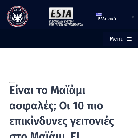
Μετάβαση
στο
Ελληνικά
περιεχόμενο
Menu
ΑΡΧΙΚΗ
ΚΑΤΑΧΩΡΗΣΗ ESTA
Είναι το Μαϊάμι
ΔΕΙΤΕ ΤΗΝ ΚΑΤΑΣΤΑΣΗ ΤΗΣ ESTA
ασφαλές; Οι 10 πιο
ΤΟΥΡΙΣΤΙΚΗ ΒΙΖΑ
επικίνδυνες γειτονιές
στο Μαϊάμι, FL
ΣΥΧΝΈΣ ΕΡΩΤΉΣΕΙΣ