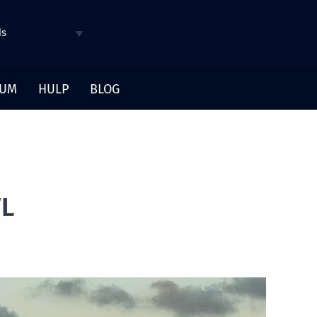
ds
SUM
HULP
BLOG
FL