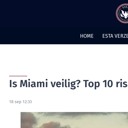
Meteen
naar
de
inhoud
HOME
ESTA VERZ
Is Miami veilig? Top 10 ri
18 sep 12:33