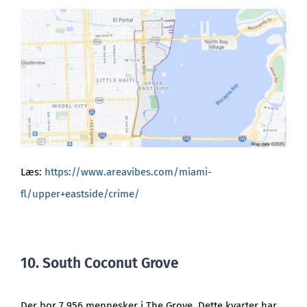
Læs:
https://www.areavibes.com/miami-
fl/upper+eastside/crime/
10. South Coconut Grove
Der bor 7.956 mennesker i The Grove. Dette kvarter har