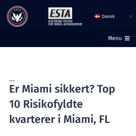
Spring
til
Dansk
indhold
Menu
HJEM
INDSEND ESTA
Er Miami sikkert? Top
TJEK ESTA STATUS
10 Risikofyldte
TURISTVISUM
kvarterer i Miami, FL
HJÆLP