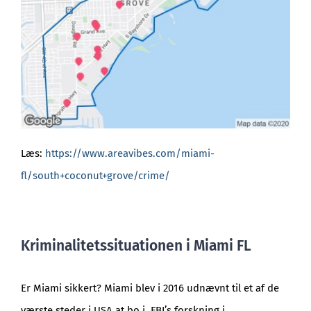
Læs:
https://www.areavibes.com/miami-
fl/south+coconut+grove/crime/
Kriminalitetssituationen i Miami FL
Er Miami sikkert? Miami blev i 2016 udnævnt til et af de
værste steder i USA at bo i. FBI’s forskning i