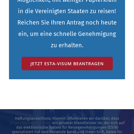
in die Vereinigten Staaten zu reisen!
Reichen Sie Ihren Antrag noch heute
ein, um eine schnelle Genehmigung
zu erhalten.
JETZT ESTA-VISUM BEANTRAGEN
Haftungsausschluss: Hiermit informieren wir darüber, dass
https://estatousa.com/
ein privater Dienstleister ist, der sich auf
das elektronische System für Reisegenehmigungen (ESTA)
spezialisiert hat und Reisende berät und ihnen hilft, Daten für