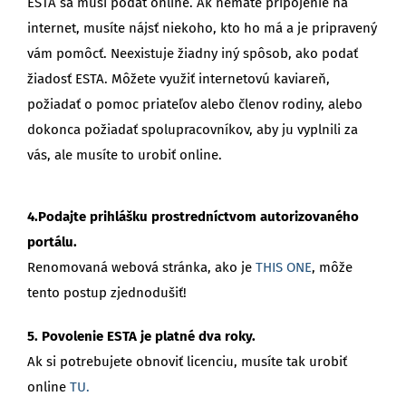
ESTA sa musí podať online. Ak nemáte pripojenie na
internet, musíte nájsť niekoho, kto ho má a je pripravený
vám pomôcť. Neexistuje žiadny iný spôsob, ako podať
žiadosť ESTA. Môžete využiť internetovú kaviareň,
požiadať o pomoc priateľov alebo členov rodiny, alebo
dokonca požiadať spolupracovníkov, aby ju vyplnili za
vás, ale musíte to urobiť online.
4.Podajte prihlášku prostredníctvom autorizovaného
portálu.
Renomovaná webová stránka, ako je
THIS ONE
, môže
tento postup zjednodušiť!
5. Povolenie ESTA je platné dva roky.
Ak si potrebujete obnoviť licenciu, musíte tak urobiť
online
TU.