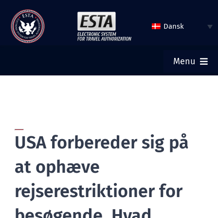
Spring
til
Dansk
indhold
Menu
HJEM
INDSEND ESTA
USA forbereder sig på
TJEK ESTA STATUS
at ophæve
TURISTVISUM
rejserestriktioner for
besøgende. Hvad
HJÆLP