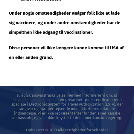
Under nogle omstændigheder vælger folk ikke at lade
sig vaccinere, og under andre omstændigheder har de
simpelthen ikke adgang til vaccinationer.
Disse personer vil ikke længere kunne komme til USA af
en eller anden grund.
Juridisk ansvarsfraskrivelse: Hermed informerer vi om, at
https://estatousa.com/
er en privatejet tjenesteudbyder med
speciale i Electronic System for Travel Authorization (ESTA), der
rådgiver og hjælper rejsende med at forberede data til
indsendelse. Vi er ikke repræsentanter for den amerikanske
ambassade, og vi er ikke knyttet til den amerikanske regering.
Ophavsret © 2023 Alle rettigheder forbeholdes