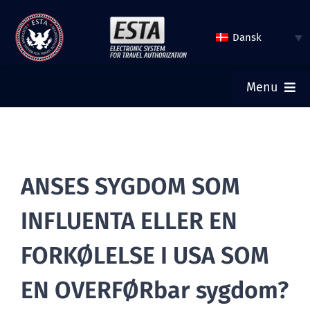
Spring
til
Dansk
indhold
Menu
HJEM
INDSEND ESTA
ANSES SYGDOM SOM
INFLUENTA ELLER EN
TJEK ESTA STATUS
FORKØLELSE I USA SOM
TURISTVISUM
EN OVERFØRbar sygdom?
HJÆLP