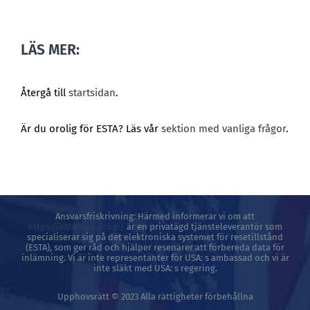
LÄS MER:
Återgå till
startsidan
.
Är du orolig för ESTA? Läs vår
sektion med vanliga frågor
.
Ansvarsfriskrivning: Härmed informerar vi om att
https://estatousa.com/
är en privatägd tjänsteleverantör som
specialiserar sig på det elektroniska systemet för resetillstånd
(ESTA), som ger råd och hjälper resenärer att förbereda data för
inlämning. Vi är inte representanter för USA: s ambassad och vi är
inte släkt med USA: s regering.
Upphovsrätt © 2023 Alla rättigheter förbehållna