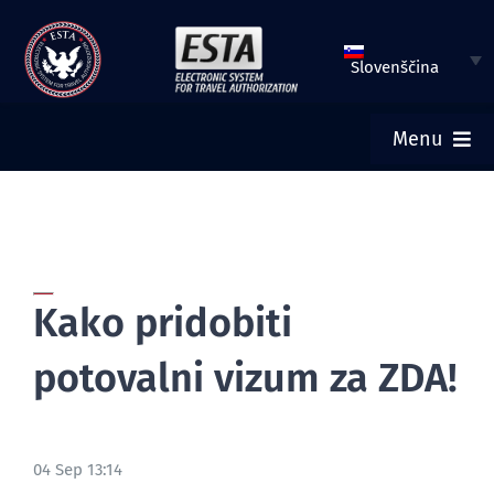
Preskoči
na
Slovenščina
vsebino
Menu
DOMOV
ODDAJ ESTA
Kako pridobiti
PREVERI ESTA STATUS
potovalni vizum za ZDA!
TURISTIČNI VIZUM
04 Sep 13:14
POMOČ