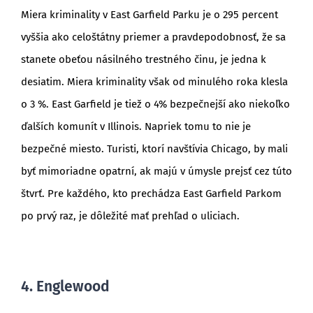
Miera kriminality v East Garfield Parku je o 295 percent
vyššia ako celoštátny priemer a pravdepodobnosť, že sa
stanete obeťou násilného trestného činu, je jedna k
desiatim. Miera kriminality však od minulého roka klesla
o 3 %. East Garfield je tiež o 4% bezpečnejší ako niekoľko
ďalších komunít v Illinois. Napriek tomu to nie je
bezpečné miesto. Turisti, ktorí navštívia Chicago, by mali
byť mimoriadne opatrní, ak majú v úmysle prejsť cez túto
štvrť. Pre každého, kto prechádza East Garfield Parkom
po prvý raz, je dôležité mať prehľad o uliciach.
4. Englewood