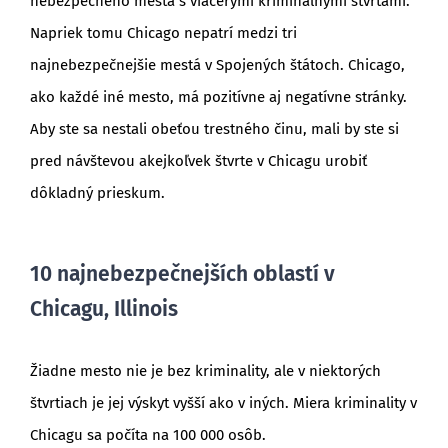
nebezpečného mesta s viacerými kriminálnymi štvrťami.
Napriek tomu Chicago nepatrí medzi tri
najnebezpečnejšie mestá v Spojených štátoch. Chicago,
ako každé iné mesto, má pozitívne aj negatívne stránky.
Aby ste sa nestali obeťou trestného činu, mali by ste si
pred návštevou akejkoľvek štvrte v Chicagu urobiť
dôkladný prieskum.
10 najnebezpečnejších oblastí v
Chicagu, Illinois
Žiadne mesto nie je bez kriminality, ale v niektorých
štvrtiach je jej výskyt vyšší ako v iných. Miera kriminality v
Chicagu sa počíta na 100 000 osôb.