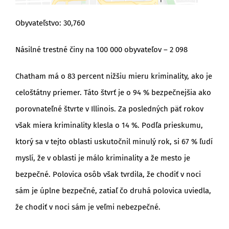
Obyvateľstvo: 30,760
Násilné trestné činy na 100 000 obyvateľov – 2 098
Chatham má o 83 percent nižšiu mieru kriminality, ako je
celoštátny priemer. Táto štvrť je o 94 % bezpečnejšia ako
porovnateľné štvrte v Illinois. Za posledných päť rokov
však miera kriminality klesla o 14 %. Podľa prieskumu,
ktorý sa v tejto oblasti uskutočnil minulý rok, si 67 % ľudí
myslí, že v oblasti je málo kriminality a že mesto je
bezpečné. Polovica osôb však tvrdila, že chodiť v noci
sám je úplne bezpečné, zatiaľ čo druhá polovica uviedla,
že chodiť v noci sám je veľmi nebezpečné.