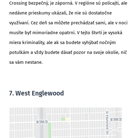
Crossing bezpečný, je záporná. V regióne sú policajti, ale
nedávne prieskumy ukázali, že nie sú dostatočne
využívaní. Cez deň sa môžete prechádzať sami, ale v noci
musíte byť mimoriadne opatrní. V tejto štvrti je vysoká
miera kriminality, ale ak sa budete vyhýbať nočným
potulkám a vždy budete dávať pozor na svoje okolie, nič
sa vám nestane.
7. West Englewood