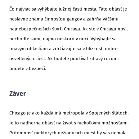
Čo najviac sa vyhýbajte južnej časti mesta. Táto oblasť je
neslávne známa činnosťou gangov a zahŕňa väčšinu
najnebezpečnejších štvrtí Chicaga. Ak ste v Chicagu noví,
nechoďte sami, najmä neskoro v noci. Vyhýbajte sa
tmavým oblastiam a zdržiavajte sa v blízkosti dobre
osvetlených ciest. Ak budete používať zdravý rozum,
budete v bezpečí.
Záver
Chicago je ako každá iná metropola v Spojených štátoch.
Je to nádherná oblasť na život s niekoľkými možnosťami.
Prítomnosť niektorých nežiaducich miest by vás nemala