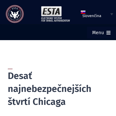
Preskočiť
na
Slovenčina
obsah
Menu
DOMOV
VLOŽIŤ ŽIADOSŤ ESTA
Desať
SKONTROLOVAŤ STATUS ESTA
najnebezpečnejších
TURISTICKÉ VÍZA
štvrtí Chicaga
POMOC