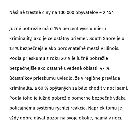
Násilné trestné činy na 100 000 obyvateľov – 2 454
Južné pobrežie má o 194 percent vyššiu mieru
kriminality, ako je celoštátny priemer. South Shore je o
13 % bezpečnejšie ako porovnateľné mestá v Illinois.
Podľa prieskumu z roku 2019 je južné pobrežie
bezpečnejšie ako ostatné uvedené oblasti. 47 %
účastníkov prieskumu uviedlo, že v regióne prevláda
kriminalita, a 60 % opýtaných sa bálo chodiť v noci sami.
Podľa toho je južné pobrežie pomerne bezpečné vďaka
policajnému systému rýchlej reakcie. Napriek tomu je
vždy dobré dávať pozor na svoje okolie, najmä v noci.