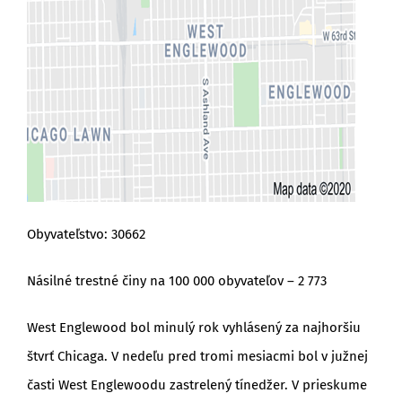
Obyvateľstvo: 30662
Násilné trestné činy na 100 000 obyvateľov – 2 773
West Englewood bol minulý rok vyhlásený za najhoršiu
štvrť Chicaga. V nedeľu pred tromi mesiacmi bol v južnej
časti West Englewoodu zastrelený tínedžer. V prieskume