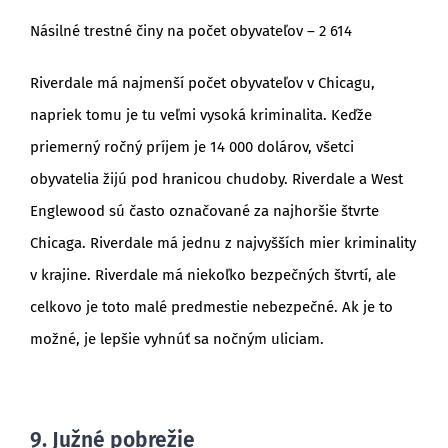
Násilné trestné činy na počet obyvateľov – 2 614
Riverdale má najmenší počet obyvateľov v Chicagu,
napriek tomu je tu veľmi vysoká kriminalita. Keďže
priemerný ročný príjem je 14 000 dolárov, všetci
obyvatelia žijú pod hranicou chudoby. Riverdale a West
Englewood sú často označované za najhoršie štvrte
Chicaga. Riverdale má jednu z najvyšších mier kriminality
v krajine. Riverdale má niekoľko bezpečných štvrtí, ale
celkovo je toto malé predmestie nebezpečné. Ak je to
možné, je lepšie vyhnúť sa nočným uliciam.
9. Južné pobrežie