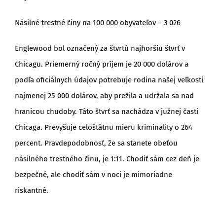
Násilné trestné činy na 100 000 obyvateľov – 3 026
Englewood bol označený za štvrtú najhoršiu štvrť v
Chicagu. Priemerný ročný príjem je 20 000 dolárov a
podľa oficiálnych údajov potrebuje rodina našej veľkosti
najmenej 25 000 dolárov, aby prežila a udržala sa nad
hranicou chudoby. Táto štvrť sa nachádza v južnej časti
Chicaga. Prevyšuje celoštátnu mieru kriminality o 264
percent. Pravdepodobnosť, že sa stanete obeťou
násilného trestného činu, je 1:11. Chodiť sám cez deň je
bezpečné, ale chodiť sám v noci je mimoriadne
riskantné.