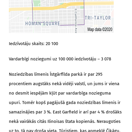
Iedzīvotāju skaits: 20 100
Vardarbīgi noziegumi uz 100 000 iedzīvotāju – 3 078
Noziedzības līmenis Īstgārfīlda parkā ir par 295
procentiem augstāks nekā vidēji valstī, un jums ir viena
no desmit iespējām kļūt par vardarbīga nozieguma
upuri. Tomēr kopš pagājušā gada noziedzības līmenis ir
samazinājies par 3 %. East Garfield ir arī par 4 % drošāks
nekā vairākās citās Ilinoisas štata kopienās. Neraugoties
uz to, tā nav droša vieta. Tūristiem, kas apmeklē Čikāgu,