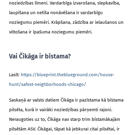
noziedzības līmeni. Vardarbīga izvarošana, slepkavība,
laupīšana un netīša nonāvēšana ir vardarbīgu
noziegumu piemēri. Krāpšana, zādzība ar ielaušanos un
viltošana ir īpašuma noziegumu piemēri.
Vai Čikāga ir bīstama?
Lasīt:
https://blueprint.theblueground.com/house-
hunt/safest-neighborhoods-chicago/
Saskaņā ar valsts datiem Čikāga ir pazīstama kā bīstama
pilsēta, kurā ir vairāki noziedzības pārņemti rajoni.
Neraugoties uz to, Čikāga nav starp trim bīstamākajām
pilsētām ASV. Čikāgai, tāpat kā jebkurai citai pilsētai, ir