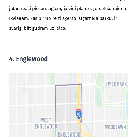
jābūt īpaši piesardzīgiem, ja viņi plāno šķērsot šo rajonu.
Ikvienam, kas pirmo reizi šķērso Īstgārfīlda parku, ir
svarīgi būt gudram uz ielas.
4. Englewood