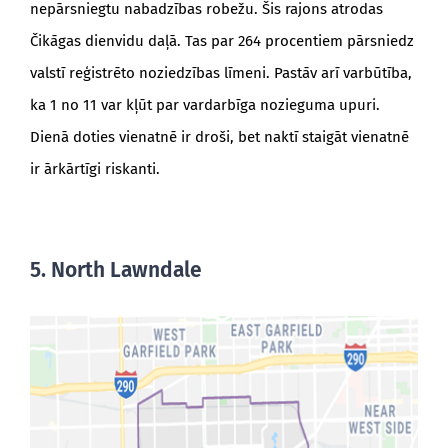
nepārsniegtu nabadzības robežu. Šis rajons atrodas
Čikāgas dienvidu daļā. Tas par 264 procentiem pārsniedz
valstī reģistrēto noziedzības līmeni. Pastāv arī varbūtība,
ka 1 no 11 var kļūt par vardarbīga nozieguma upuri.
Dienā doties vienatnē ir droši, bet naktī staigāt vienatnē
ir ārkārtīgi riskanti.
5. North Lawndale