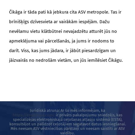
Čikāga ir tāda pati kā jebkura cita ASV metropole. Tas ir
brīnišķīgs dzīvesvieta ar vairākām iespējām. Dažu
nevēlamu vietu klātbūtnei nevajadzētu atturēt jūs no
apmeklējuma vai pārcelšanās, ja jums ir nodoms to
darīt. Viss, kas jums jādara, ir jābūt piesardzīgam un
jāizvairās no nedrošām vietām, un jūs iemīlēsiet Čikāgu.
Juridiskā atruna: Ar šo mēs informējam, ka
https://estatousa.com/
ir privāts pakalpojumu sniedzējs, kas
specializējas elektroniskajā ceļošanas atļauju sistēmā (ESTA),
konsultējot un palīdzot ceļotājiem sagatavot datus iesniegšanai.
Mēs neesam ASV vēstniecības pārstāvji un neesam saistīti ar ASV
valdību.