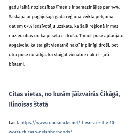
gadu laikā noziedzības līmenis ir samazinājies par 14%.
Saskaņā ar pagājušajā gadā reģionā veiktā pētījuma
datiem 67% iedzīvotāju uzskata, ka šajā reģionā ir maz
noziedzības un ka pilsēta ir droša. Tomēr puse aptaujāto
apgalvoja, ka staigāt vienatnē naktī ir pilnīgi droši, bet
otra puse norādīja, ka staigāt vienatnē naktī ir ļoti
bīstami.
Citas vietas, no kurām jāizvairās Čikāgā,
Ilinoisas štatā
Lasīt:
https://www.roadsnacks.net/these-are-the-10-
worst-chicago-neighborhoods/