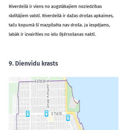
Riverdeilā ir viens no augstākajiem noziedzības
rādītājiem valstī. Riverdeilā ir dažas drošas apkaimes,
taču kopumā šī mazpilsēta nav droša. Ja iespējams,
labāk ir izvairīties no ielu šķērsošanas naktī.
9. Dienvidu krasts