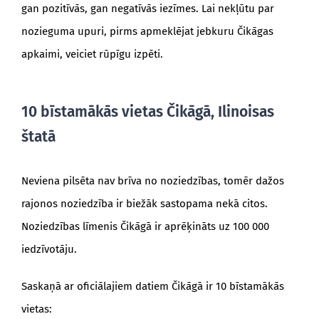
gan pozitīvās, gan negatīvās iezīmes. Lai nekļūtu par
nozieguma upuri, pirms apmeklējat jebkuru Čikāgas
apkaimi, veiciet rūpīgu izpēti.
10 bīstamākās vietas Čikāgā, Ilinoisas
štatā
Neviena pilsēta nav brīva no noziedzības, tomēr dažos
rajonos noziedzība ir biežāk sastopama nekā citos.
Noziedzības līmenis Čikāgā ir aprēķināts uz 100 000
iedzīvotāju.
Saskaņā ar oficiālajiem datiem Čikāgā ir 10 bīstamākās
vietas: