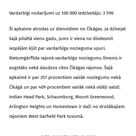
Vardarbīgi nodarījumi uz 100 000 iedzīvotāju: 3 596
Šī apkaime atrodas uz dienvidiem no Čikāgas. Ja dzīvojat
šajā pilsētā vienu gadu, jums ir viena no divdesmit
iespējām kļūt par vardarbīga nozieguma upuri.
Rietumgārfīlda rajonā vardarbīgo noziegumu līmenis ir
augstāks nekā daudzos citos Čikāgas rajonos. Šajā
apkaimē ir par 257 procentiem vairāk noziegumu nekā
Čikāgā un par 409 procentiem vairāk nekā vidēji valstī.
Indian Head Park, Schaumburg, Mount Greenwood,
Arlington Heights un Homestown ir daži no drošākajiem
rajoniem West Garfield Park tuvumā.