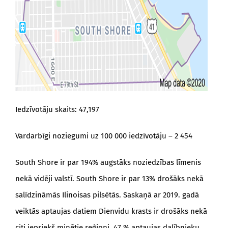
Iedzīvotāju skaits: 47,197
Vardarbīgi noziegumi uz 100 000 iedzīvotāju – 2 454
South Shore ir par 194% augstāks noziedzības līmenis
nekā vidēji valstī. South Shore ir par 13% drošāks nekā
salīdzināmās Ilinoisas pilsētās. Saskaņā ar 2019. gadā
veiktās aptaujas datiem Dienvidu krasts ir drošāks nekā
citi iepriekš minētie reģioni. 47 % aptaujas dalībnieku