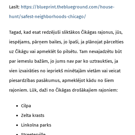
Lasīt:
https://blueprint.theblueground.com/house-
hunt/safest-neighborhoods-chicago/
Tagad, kad esat redzējuši sliktākos Čikāgas rajonus, jūs,
iespējams, pārņem bailes, jo īpaši, ja plānojat pārcelties
uz Čikāgu vai apmeklēt šo pilsētu. Tam nevajadzētu būt
par iemeslu bažām, jo jums nav par ko uztraukties, ja
vien izvairāties no iepriekš minētajām vietām vai veicat
piesardzības pasākumus, apmeklējot kādu no šiem
rajoniem. Lūk, daži no Čikāgas drošākajiem rajoniem:
Cilpa
Zelta krasts
Linkolna parks
Streeterville