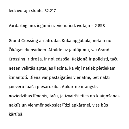
Iedzīvotāju skaits: 32,217
Vardarbīgi noziegumi uz vienu iedzīvotāju – 2 858
Grand Crossing arī atrodas Kuka apgabalā, netālu no
Čikāgas dienvidiem. Atbilde uz jautājumu, vai Grand
Crossing ir droša, ir noliedzoša. Reģionā ir policisti, taču
nesen veiktās aptaujas liecina, ka viņi netiek pietiekami
izmantoti. Dienā var pastaigāties vienatnē, bet naktī
jāievēro īpaša piesardzība. Apkārtnē ir augsts
noziedzības līmenis, taču, ja izvairīsieties no klaiņošanas
naktīs un vienmēr sekosiet līdzi apkārtnei, viss būs
kārtībā.