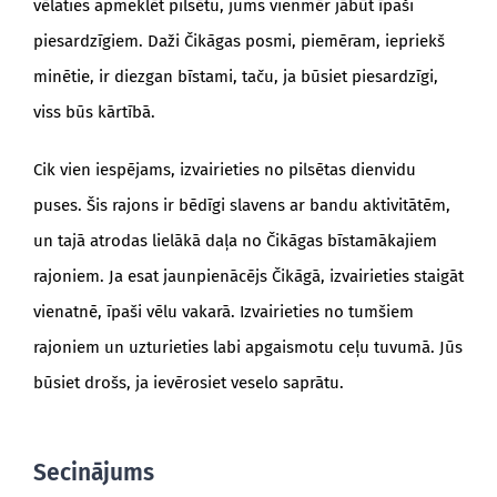
vēlaties apmeklēt pilsētu, jums vienmēr jābūt īpaši
piesardzīgiem. Daži Čikāgas posmi, piemēram, iepriekš
minētie, ir diezgan bīstami, taču, ja būsiet piesardzīgi,
viss būs kārtībā.
Cik vien iespējams, izvairieties no pilsētas dienvidu
puses. Šis rajons ir bēdīgi slavens ar bandu aktivitātēm,
un tajā atrodas lielākā daļa no Čikāgas bīstamākajiem
rajoniem. Ja esat jaunpienācējs Čikāgā, izvairieties staigāt
vienatnē, īpaši vēlu vakarā. Izvairieties no tumšiem
rajoniem un uzturieties labi apgaismotu ceļu tuvumā. Jūs
būsiet drošs, ja ievērosiet veselo saprātu.
Secinājums