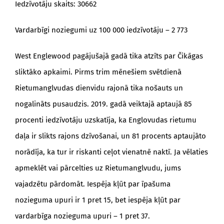
Iedzīvotāju skaits: 30662
Vardarbīgi noziegumi uz 100 000 iedzīvotāju – 2 773
West Englewood pagājušajā gadā tika atzīts par Čikāgas
sliktāko apkaimi. Pirms trim mēnešiem svētdienā
Rietumanglvudas dienvidu rajonā tika nošauts un
nogalināts pusaudzis. 2019. gadā veiktajā aptaujā 85
procenti iedzīvotāju uzskatīja, ka Englovudas rietumu
daļa ir slikts rajons dzīvošanai, un 81 procents aptaujāto
norādīja, ka tur ir riskanti ceļot vienatnē naktī. Ja vēlaties
apmeklēt vai pārcelties uz Rietumanglvudu, jums
vajadzētu pārdomāt. Iespēja kļūt par īpašuma
nozieguma upuri ir 1 pret 15, bet iespēja kļūt par
vardarbīga nozieguma upuri – 1 pret 37.