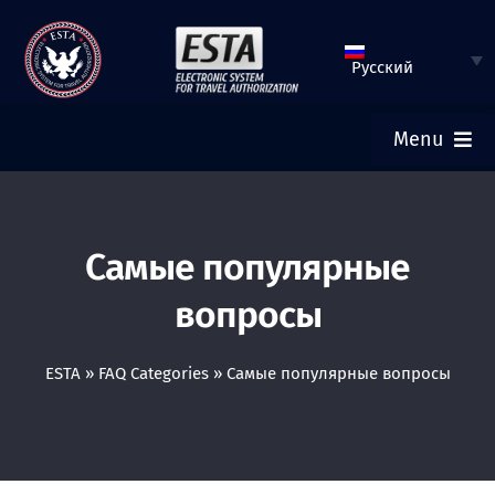
Перейти
к
Русский
содержимому
Menu
ГЛАВНАЯ
Самые популярные
ЗАПОЛНИТЬ АНКЕТУ ESTA
вопросы
ПРОВЕРИТЬ СТАТУС ESTA
ESTA
»
FAQ Categories
»
Самые популярные вопросы
ТУРИСТИЧЕСКАЯ ВИЗА
ПОМОЩЬ