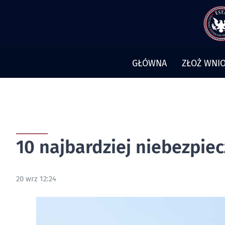
Przejdź
do
treści
GŁÓWNA
ZŁOŻ WNIO
10 najbardziej niebezpie
20 wrz 12:24