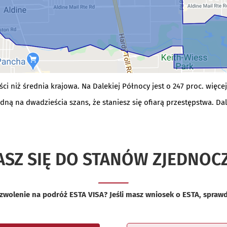
i niż średnia krajowa. Na Dalekiej Północy jest o 247 proc. więc
dną na dwadzieścia szans, że staniesz się ofiarą przestępstwa. Da
ASZ SIĘ DO STANÓW ZJEDNOC
wolenie na podróż ESTA VISA? Jeśli masz wniosek o ESTA, sprawdź