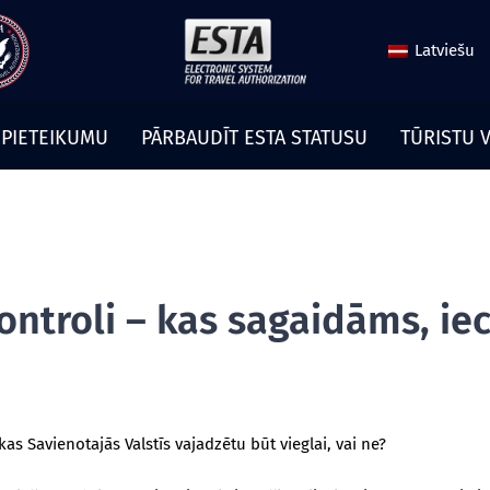
Latviešu
 PIETEIKUMU
PĀRBAUDĪT ESTA STATUSU
TŪRISTU V
ntroli – kas sagaidāms, iec
as Savienotajās Valstīs vajadzētu būt vieglai, vai ne?