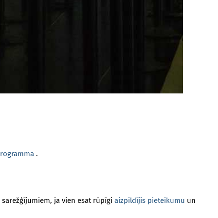
 programma
.
 sarežģījumiem, ja vien esat rūpīgi
aizpildījis pieteikumu
un