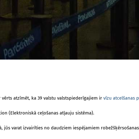
 vērts atzīmēt, ka 39 valstu valstspiederīgajiem ir
vīzu atcelšanas
tion (Elektroniskā ceļošanas atļauju sistēma).
mmā, jūs varat izvairīties no daudziem iespējamiem robežšķērsošanas