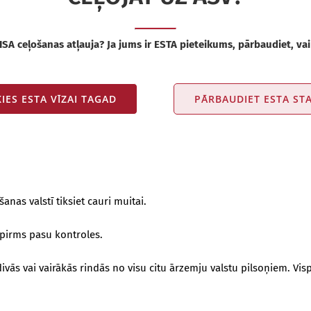
ISA ceļošanas atļauja? Ja jums ir ESTA pieteikums, pārbaudiet, vai 
KIES ESTA VĪZAI TAGAD
PĀRBAUDIET ESTA ST
anas valstī tiksiet cauri muitai.
s pirms pasu kontroles.
ās vai vairākās rindās no visu citu ārzemju valstu pilsoņiem. Vispirm