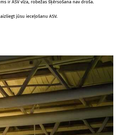
jums ir ASV vīza, robežas šķērsošana nav droša.
aizliegt jūsu ieceļošanu ASV.