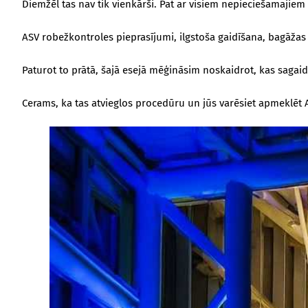
Diemžēl tas nav tik vienkārši. Pat ar visiem nepieciešamajiem
ASV robežkontroles pieprasījumi, ilgstoša gaidīšana, bagāžas u
Paturot to prātā, šajā esejā mēģināsim noskaidrot, kas sagai
Cerams, ka tas atvieglos procedūru un jūs varēsiet apmeklēt 