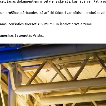
 ceļošanas dokumentiem ir vēl viens šķērslis, kas jāpārvar. Pat ja 
n drošības pārbaudes, kā arī citi faktori var būtiski ierobežot vai 
dāms, cenšoties šķērsot ASV muitu un ieceļot brīvajā zemē.
Amerikas Savienotās Valstis.