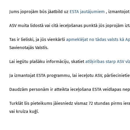
Jums joprojām būs jāatbild uz
ESTA jautājumiem
, izmantojot 
ASV muita lidostā vai citā ieceļošanas punktā jūs joprojām izt
Tas ir lieliski, ja jūs vienkārši
apmeklējat no tādas valsts kā Ap
Savienotajās Valstīs.
Lai iegūtu plašāku informāciju, skatiet
atšķirības starp ASV vī
Ja izmantojat ESTA programmu, lai ieceļotu ASV, pārliecinietie
Daudzām personām ir atteikta ieceļošana ESTA veidlapas nepi
Turklāt šis pieteikums jāiesniedz vismaz 72 stundas pirms ieraš
vai kruīza kuģī.