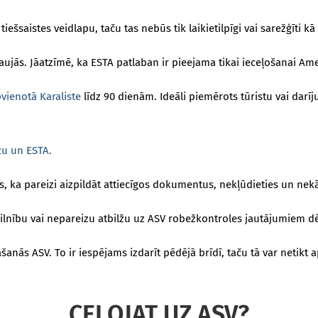
tiešsaistes veidlapu, taču tas nebūs tik laikietilpīgi vai sarežģīti kā 
aujās. Jāatzīmē, ka ESTA patlaban ir pieejama tikai ieceļošanai Amer
vienotā Karaliste
līdz 90 dienām. Ideāli piemērots tūristu vai darī
zu un ESTA.
s, ka pareizi aizpildāt attiecīgos dokumentus, nekļūdieties un nekā
lnību vai nepareizu atbilžu uz ASV robežkontroles jautājumiem dē
anās ASV. To ir iespējams izdarīt pēdējā brīdī, taču tā var netikt a
CEĻOJAT UZ ASV?