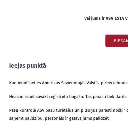
Vai jums ir ASV ESTA V
PIESA
Ieejas punktā
Kad ieradīsieties Amerikas Savienotajās Valstīs, pirms iebraukš
Neaizmirstiet savākt reģistrēto bagāžu. Tas parasti tiek darīt
Pasu kontrolē ASV pasu turētājus un pilsoņus parasti nošķir div
saņemt palīdzību, personāls ir gatavs jums palīdzēt.