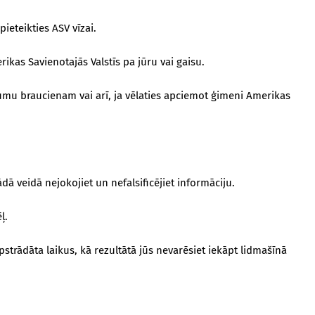
pieteikties ASV vīzai.
ikas Savienotajās Valstīs pa jūru vai gaisu.
jumu braucienam vai arī, ja vēlaties apciemot ģimeni Amerikas
dā veidā nejokojiet un nefalsificējiet informāciju.
ļ.
pstrādāta laikus, kā rezultātā jūs nevarēsiet iekāpt lidmašīnā