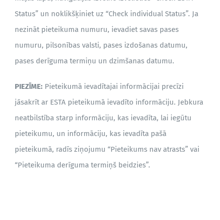
Status” un noklikšķiniet uz “Check individual Status”. Ja
nezināt pieteikuma numuru, ievadiet savas pases
BLOGS
numuru, pilsonības valsti, pases izdošanas datumu,
pases derīguma termiņu un dzimšanas datumu.
PIEZĪME:
Pieteikumā ievadītajai informācijai precīzi
jāsakrīt ar ESTA pieteikumā ievadīto informāciju. Jebkura
neatbilstība starp informāciju, kas ievadīta, lai iegūtu
pieteikumu, un informāciju, kas ievadīta pašā
pieteikumā, radīs ziņojumu “Pieteikums nav atrasts” vai
“Pieteikuma derīguma termiņš beidzies”.