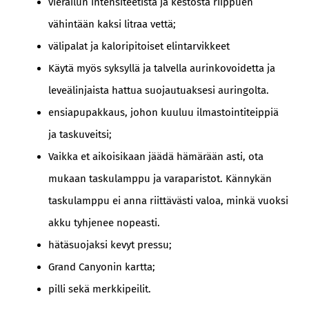
vierailun intensiteetistä ja kestosta riippuen
vähintään kaksi litraa vettä;
välipalat ja kaloripitoiset elintarvikkeet
Käytä myös syksyllä ja talvella aurinkovoidetta ja
leveälinjaista hattua suojautuaksesi auringolta.
ensiapupakkaus, johon kuuluu ilmastointiteippiä
ja taskuveitsi;
Vaikka et aikoisikaan jäädä hämärään asti, ota
mukaan taskulamppu ja varaparistot. Kännykän
taskulamppu ei anna riittävästi valoa, minkä vuoksi
akku tyhjenee nopeasti.
hätäsuojaksi kevyt pressu;
Grand Canyonin kartta;
pilli sekä merkkipeilit.