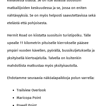
eteläisestä osasta. Se on itse asiassa suosituin
matkailijoiden keskuudessa ja se, jossa on eniten
nähtävyyksiä. Se on myös helposti saavutettavissa sekä
etelästä että pohjoisesta.
Hermit Road on kiistatta suosituin turistipolku. Tälle
upealle 11 kilometrin pituiselle kierrokselle pääsee
ympäri vuoden kävellen, pyörällä, bussikuljetuksella ja
yksityisellä kiertoajelulla. Talvella on kuitenkin
mahdollista matkustaa myös yksityisautolla.
Ehdotamme seuraavia näköalapaikkoja polun varrella:
Trailview Overlook
Maricopa Point
Powell Point