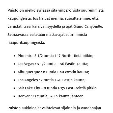
Puisto on melko syrjässä sitä ympäröivistä suuremmista
kaupungeista. Jos haluat mennä, suosittelemme, että
varustat itsesi kärsivällisyydellä ja ajat Grand Canyonille.
Seuraavassa esitetään matka-ajat suurimmista
naapurikaupungeista:
Phoenix : 3 1/2 tuntia I-17 North -tietä pitkin;
Las Vegas : 4 1/2 tuntia I-40 Eastin kautta;
Albuquerque : 6 tuntia I-40 Westin kautta;
Los Angeles : 7 tuntia I-40 Eastin kautta;
Salt Lake City – 8 tuntia I-1;5 East -reittiä pitkin
Denver : 11 tuntia I-70:n kautta länteen.
Puiston aukioloajat vaihtelevat sijainnin ja vuodenajan