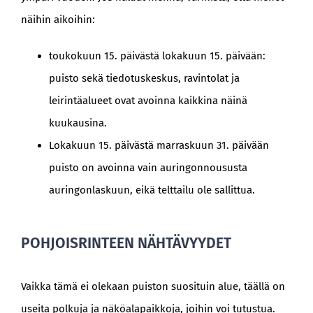
näihin aikoihin:
toukokuun 15. päivästä lokakuun 15. päivään:
puisto sekä tiedotuskeskus, ravintolat ja
leirintäalueet ovat avoinna kaikkina näinä
kuukausina.
Lokakuun 15. päivästä marraskuun 31. päivään
puisto on avoinna vain auringonnoususta
auringonlaskuun, eikä telttailu ole sallittua.
POHJOISRINTEEN NÄHTÄVYYDET
Vaikka tämä ei olekaan puiston suosituin alue, täällä on
useita polkuja ja näköalapaikkoja, joihin voi tutustua.