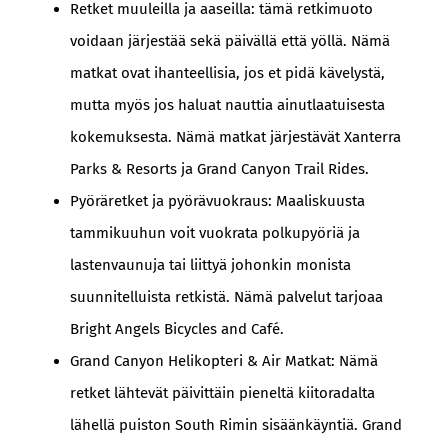
Retket muuleilla ja aaseilla: tämä retkimuoto
voidaan järjestää sekä päivällä että yöllä. Nämä
matkat ovat ihanteellisia, jos et pidä kävelystä,
mutta myös jos haluat nauttia ainutlaatuisesta
kokemuksesta. Nämä matkat järjestävät Xanterra
Parks & Resorts ja Grand Canyon Trail Rides.
Pyöräretket ja pyörävuokraus: Maaliskuusta
tammikuuhun voit vuokrata polkupyöriä ja
lastenvaunuja tai liittyä johonkin monista
suunnitelluista retkistä. Nämä palvelut tarjoaa
Bright Angels Bicycles and Café.
Grand Canyon Helikopteri & Air Matkat: Nämä
retket lähtevät päivittäin pieneltä kiitoradalta
lähellä puiston South Rimin sisäänkäyntiä. Grand