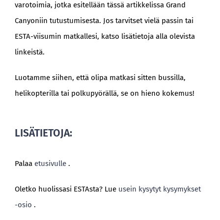
varotoimia, jotka esitellään tässä artikkelissa Grand
Canyoniin tutustumisesta. Jos tarvitset vielä passin tai
ESTA-viisumin matkallesi, katso lisätietoja alla olevista
linkeistä.
Luotamme siihen, että olipa matkasi sitten bussilla,
helikopterilla tai polkupyörällä, se on hieno kokemus!
LISÄTIETOJA:
Palaa
etusivulle
.
Oletko huolissasi ESTAsta? Lue
usein kysytyt kysymykset
-osio
.