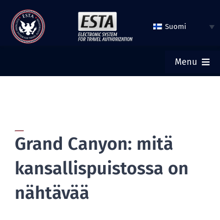
Hyppää
sisältöön
Suomi
Menu
KOTI
LÄHETÄ ESTA
Grand Canyon: mitä
TARKISTA ESTA:N TILA
kansallispuistossa on
LIIKEMATKA-TURISTIVIISUMI
nähtävää
APU