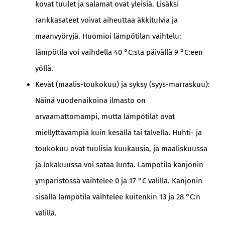
kovat tuulet ja salamat ovat yleisiä. Lisäksi
rankkasateet voivat aiheuttaa äkkitulvia ja
maanvyöryjä. Huomioi lämpötilan vaihtelu:
lämpötila voi vaihdella 40 °C:sta päivällä 9 °C:een
yöllä.
Kevät (maalis-toukokuu) ja syksy (syys-marraskuu):
Näinä vuodenaikoina ilmasto on
arvaamattomampi, mutta lämpötilat ovat
miellyttävämpiä kuin kesällä tai talvella. Huhti- ja
toukokuu ovat tuulisia kuukausia, ja maaliskuussa
ja lokakuussa voi sataa lunta. Lämpötila kanjonin
ympäristössä vaihtelee 0 ja 17 °C välillä. Kanjonin
sisällä lämpötila vaihtelee kuitenkin 13 ja 28 °C:n
välillä.