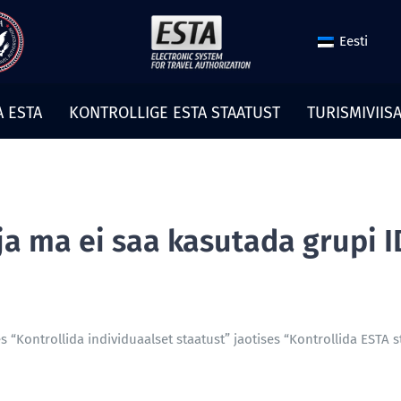
Eesti
A ESTA
KONTROLLIGE ESTA STAATUST
TURISMIVIIS
ja ma ei saa kasutada grupi 
 “Kontrollida individuaalset staatust” jaotises “Kontrollida ESTA s