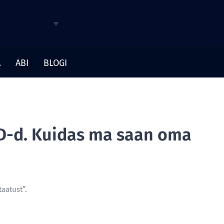
A
ABI
BLOGI
ID-d. Kuidas ma saan oma
taatust”.