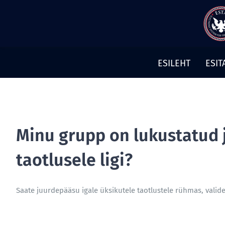
Otse
sisu
juurde
ESILEHT
ESIT
Minu grupp on lukustatud 
taotlusele ligi?
Saate juurdepääsu igale üksikutele taotlustele rühmas, valides