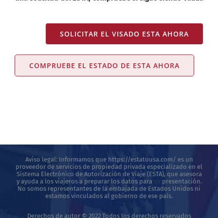
SOLICITAR EL VISADO ESTA AHORA
COMPRUEBE EL ESTADO DE ESTA AHORA
Aviso legal: Informamos que https://estatousa.com/ es un
proveedor de servicios de propiedad privada especializado en el
Sistema Electrónico de Autorización de Viaje (ESTA), que asesora
y ayuda a los viajeros a preparar los datos para
su
presentación.
No somos representantes de la embajada de Estados Unidos ni
estamos vinculados al gobierno de ese país.
Derechos de autor © 2022 Todos los derechos reservados