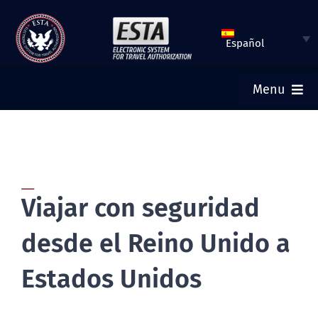
Saltar
al
Español
contenido
Menu
INICIO
ESTA SOLICITUD
Viajar con seguridad
VERIFICAR ESTATUS DE ESTA
desde el Reino Unido a
VISA TURÍSTICA
Estados Unidos
AYUDA