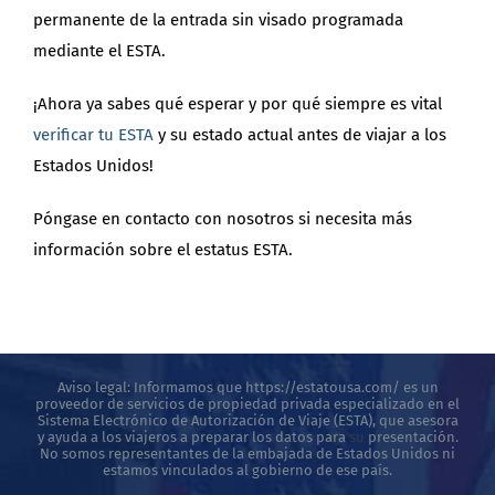
permanente de la entrada sin visado programada
mediante el ESTA.
¡Ahora ya sabes qué esperar y por qué siempre es vital
verificar tu ESTA
y su estado actual antes de viajar a los
Estados Unidos!
Póngase en contacto con nosotros si necesita más
información sobre el estatus ESTA.
Aviso legal: Informamos que https://estatousa.com/ es un
proveedor de servicios de propiedad privada especializado en el
Sistema Electrónico de Autorización de Viaje (ESTA), que asesora
y ayuda a los viajeros a preparar los datos para
su
presentación.
No somos representantes de la embajada de Estados Unidos ni
estamos vinculados al gobierno de ese país.