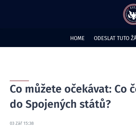
Přeskočit
na
obsah
HOME
ODESLAT TUTO Ž
Co můžete očekávat: Co če
do Spojených států?
03 Zář 15:38