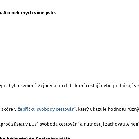
 A o některých víme jistě.
pochybně změní. Zejména pro lidi, kteří cestují nebo podnikají v 
é skóre v
žebříčku svobody cestování
, který ukazuje hodnotu různý
proč zůstat v EU?“ svoboda cestování a nutnost ji zachovat! A nen
o království do Spojených států.