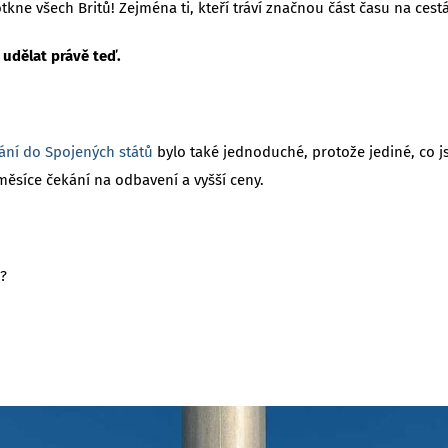
e všech Britů! Zejména ti, kteří tráví značnou část času na cestá
 udělat právě teď.
ání do Spojených států
bylo také jednoduché, protože jediné, co j
ěsíce čekání na odbavení a vyšší ceny.
?