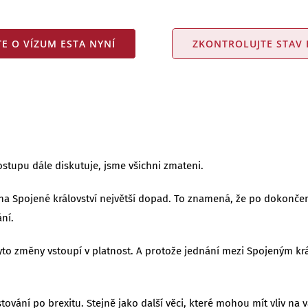
E O VÍZUM ESTA NYNÍ
ZKONTROLUJTE STAV 
ostupu dále diskutuje, jsme všichni zmateni.
á na Spojené království největší dopad. To znamená, že po dokonč
ní.
o změny vstoupí v platnost. A protože jednání mezi Spojeným králo
vání po brexitu. Stejně jako další věci, které mohou mít vliv na v