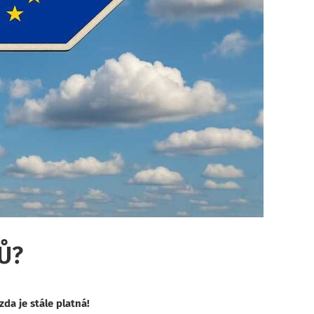
Ů?
da je stále platná!