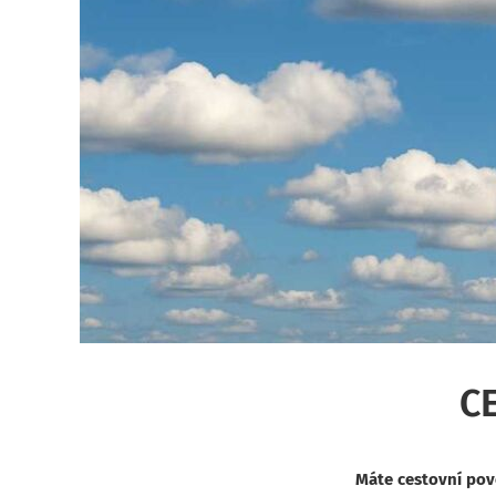
C
Máte cestovní povo