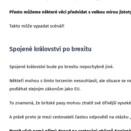
Přesto můžeme některé věci předvídat s velkou mírou jistoty.
Takto může vypadat scénář!
Spojené království po brexitu
Spojené království bude po brexitu nepochybně jiné.
Někteří mohou s tímto tvrzením nesouhlasit, ale situace se ne
podléhat stejným zákonům jako EU.
To znamená, že britské pasy mohou ztratit své dřívější vysok
A právě proto je mezi cestovateli častou odpovědí na otázku „
Brexit však nemá přímý dopad na cestování občanů Spojenéh