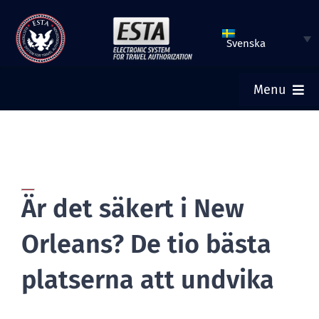
Hoppa
till
Svenska
innehåll
Menu
HEM
SKICKA ESTA
Är det säkert i New
KONTROLLERA ESTA-STATUS
Orleans? De tio bästa
TURISTVISUM
platserna att undvika
HJÄLP