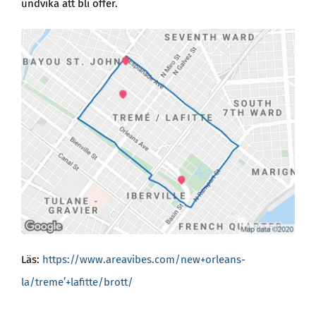
undvika att bli offer.
Läs:
https://www.areavibes.com/new+orleans-
la/treme’+lafitte/brott/