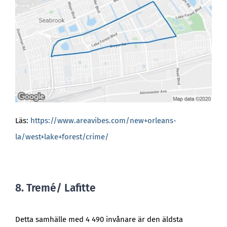
Läs:
https://www.areavibes.com/new+orleans-
la/west+lake+forest/crime/
8. Tremé/ Lafitte
Detta samhälle med 4 490 invånare är den äldsta