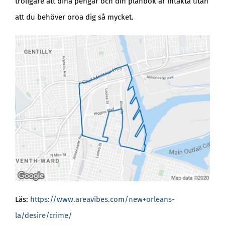
troligare att dina pengar och din plånbok är intakta utan
att du behöver oroa dig så mycket.
Läs:
https://www.areavibes.com/new+orleans-
la/desire/crime/