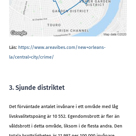
Läs:
https://www.areavibes.com/new+orleans-
la/central+city/crime/
3. Sjunde distriktet
Det förväntade antalet invånare i ett område med låg
livskvalitetspoäng är 10 552. Egendomsbrott är fler än
våldsbrott i detta område, liksom i de flesta andra. Den
totala brottsligheten är 11 997 per 100 000 invånare,