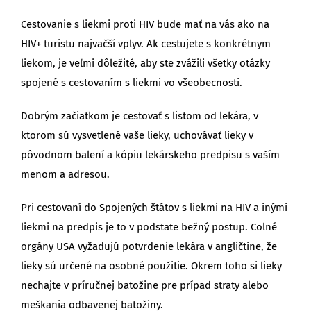
Cestovanie s liekmi proti HIV bude mať na vás ako na
HIV+ turistu najväčší vplyv. Ak cestujete s konkrétnym
liekom, je veľmi dôležité, aby ste zvážili všetky otázky
spojené s cestovaním s liekmi vo všeobecnosti.
Dobrým začiatkom je cestovať s listom od lekára, v
ktorom sú vysvetlené vaše lieky, uchovávať lieky v
pôvodnom balení a kópiu lekárskeho predpisu s vaším
menom a adresou.
Pri cestovaní do Spojených štátov s liekmi na HIV a inými
liekmi na predpis je to v podstate bežný postup. Colné
orgány USA vyžadujú potvrdenie lekára v angličtine, že
lieky sú určené na osobné použitie. Okrem toho si lieky
nechajte v príručnej batožine pre prípad straty alebo
meškania odbavenej batožiny.