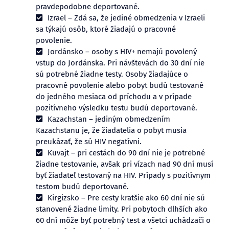
pravdepodobne deportované.
Izrael – Zdá sa, že jediné obmedzenia v Izraeli
sa týkajú osôb, ktoré žiadajú o pracovné
povolenie.
Jordánsko – osoby s HIV+ nemajú povolený
vstup do Jordánska. Pri návštevách do 30 dní nie
sú potrebné žiadne testy. Osoby žiadajúce o
pracovné povolenie alebo pobyt budú testované
do jedného mesiaca od príchodu a v prípade
pozitívneho výsledku testu budú deportované.
Kazachstan – jediným obmedzením
Kazachstanu je, že žiadatelia o pobyt musia
preukázať, že sú HIV negatívni.
Kuvajt – pri cestách do 90 dní nie je potrebné
žiadne testovanie, avšak pri vízach nad 90 dní musí
byť žiadateľ testovaný na HIV. Prípady s pozitívnym
testom budú deportované.
Kirgizsko – Pre cesty kratšie ako 60 dní nie sú
stanovené žiadne limity. Pri pobytoch dlhších ako
60 dní môže byť potrebný test a všetci uchádzači o