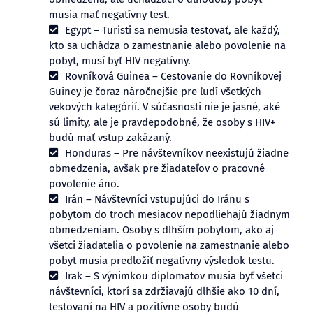
musia mať negatívny test.
Egypt – Turisti sa nemusia testovať, ale každý,
kto sa uchádza o zamestnanie alebo povolenie na
pobyt, musí byť HIV negatívny.
Rovníková Guinea – Cestovanie do Rovníkovej
Guiney je čoraz náročnejšie pre ľudí všetkých
vekových kategórií. V súčasnosti nie je jasné, aké
sú limity, ale je pravdepodobné, že osoby s HIV+
budú mať vstup zakázaný.
Honduras – Pre návštevníkov neexistujú žiadne
obmedzenia, avšak pre žiadateľov o pracovné
povolenie áno.
Irán – Návštevníci vstupujúci do Iránu s
pobytom do troch mesiacov nepodliehajú žiadnym
obmedzeniam. Osoby s dlhším pobytom, ako aj
všetci žiadatelia o povolenie na zamestnanie alebo
pobyt musia predložiť negatívny výsledok testu.
Irak – S výnimkou diplomatov musia byť všetci
návštevníci, ktorí sa zdržiavajú dlhšie ako 10 dní,
testovaní na HIV a pozitívne osoby budú