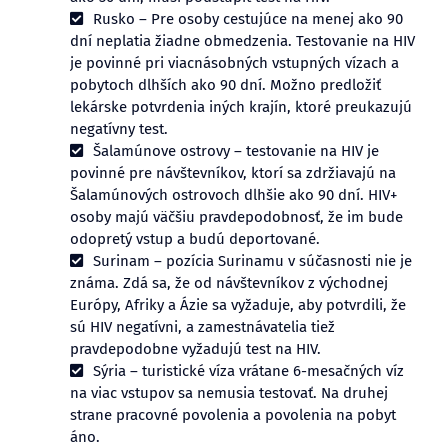
Rusko – Pre osoby cestujúce na menej ako 90
dní neplatia žiadne obmedzenia. Testovanie na HIV
je povinné pri viacnásobných vstupných vízach a
pobytoch dlhších ako 90 dní. Možno predložiť
lekárske potvrdenia iných krajín, ktoré preukazujú
negatívny test.
Šalamúnove ostrovy – testovanie na HIV je
povinné pre návštevníkov, ktorí sa zdržiavajú na
Šalamúnových ostrovoch dlhšie ako 90 dní. HIV+
osoby majú väčšiu pravdepodobnosť, že im bude
odopretý vstup a budú deportované.
Surinam – pozícia Surinamu v súčasnosti nie je
známa. Zdá sa, že od návštevníkov z východnej
Európy, Afriky a Ázie sa vyžaduje, aby potvrdili, že
sú HIV negatívni, a zamestnávatelia tiež
pravdepodobne vyžadujú test na HIV.
Sýria – turistické víza vrátane 6-mesačných víz
na viac vstupov sa nemusia testovať. Na druhej
strane pracovné povolenia a povolenia na pobyt
áno.