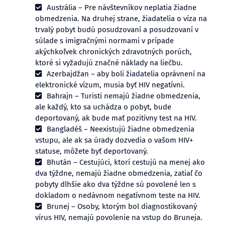
Austrália – Pre návštevníkov neplatia žiadne
obmedzenia. Na druhej strane, žiadatelia o víza na
trvalý pobyt budú posudzovaní a posudzovaní v
súlade s imigračnými normami v prípade
akýchkoľvek chronických zdravotných porúch,
ktoré si vyžadujú značné náklady na liečbu.
Azerbajdžan – aby boli žiadatelia oprávnení na
elektronické vízum, musia byť HIV negatívni.
Bahrajn – Turisti nemajú žiadne obmedzenia,
ale každý, kto sa uchádza o pobyt, bude
deportovaný, ak bude mať pozitívny test na HIV.
Bangladéš – Neexistujú žiadne obmedzenia
vstupu, ale ak sa úrady dozvedia o vašom HIV+
statuse, môžete byť deportovaný.
Bhután – Cestujúci, ktorí cestujú na menej ako
dva týždne, nemajú žiadne obmedzenia, zatiaľ čo
pobyty dlhšie ako dva týždne sú povolené len s
dokladom o nedávnom negatívnom teste na HIV.
Brunej – Osoby, ktorým bol diagnostikovaný
vírus HIV, nemajú povolenie na vstup do Bruneja.