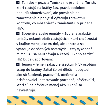
Tunisko – pozícia Tuniska nie je známa. Turisti,
ktorí cestujú na krátky čas, pravdepodobne
nebudú obmedzovaní, ale povolenia na
zamestnanie a pobyt si vyžadujú zdravotnú
kontrolu, čo môže viesť k zamietnutiu v prípade
HIV+.
Spojené arabské emiráty – Spojené arabské
emiráty nekontrolujú cestujúcich, ktorí chcú zostať
v krajine menej ako 60 dní, ale kontrola sa
vyžaduje od všetkých ostatných. Testy vykonané
mimo SAE sa neuznávajú a každý, u koho sa zistí
HIV, bude deportovaný.
Jemen – Jemen zakazuje všetkým HIV+ osobám
vstup do krajiny. Zatiaľ čo pri dlhších pobytoch,
ako sú študenti, pracovníci, utečenci a
prisťahovalci, je testovanie potrebné, návštevníci,
ktorí sú na návšteve menej ako 90 dní, sa
nevyšetrujú.