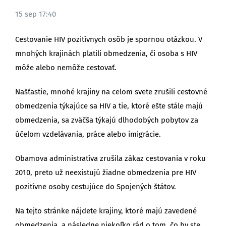
15 sep 17:40
BLOG
Cestovanie HIV pozitívnych osôb je spornou otázkou. V
mnohých krajinách platili obmedzenia, či osoba s HIV
môže alebo nemôže cestovať.
Našťastie, mnohé krajiny na celom svete zrušili cestovné
obmedzenia týkajúce sa HIV a tie, ktoré ešte stále majú
obmedzenia, sa zväčša týkajú dlhodobých pobytov za
účelom vzdelávania, práce alebo imigrácie.
Obamova administratíva zrušila zákaz cestovania v roku
2010, preto už neexistujú žiadne obmedzenia pre HIV
pozitívne osoby cestujúce do Spojených štátov.
Na tejto stránke nájdete krajiny, ktoré majú zavedené
obmedzenia, a následne niekoľko rád o tom, čo by ste