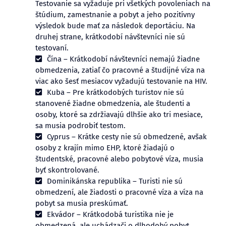
Testovanie sa vyžaduje pri všetkých povoleniach na
štúdium, zamestnanie a pobyt a jeho pozitívny
výsledok bude mať za následok deportáciu. Na
druhej strane, krátkodobí návštevníci nie sú
testovaní.
Čína – Krátkodobí návštevníci nemajú žiadne
obmedzenia, zatiaľ čo pracovné a študijné víza na
viac ako šesť mesiacov vyžadujú testovanie na HIV.
Kuba – Pre krátkodobých turistov nie sú
stanovené žiadne obmedzenia, ale študenti a
osoby, ktoré sa zdržiavajú dlhšie ako tri mesiace,
sa musia podrobiť testom.
Cyprus – Krátke cesty nie sú obmedzené, avšak
osoby z krajín mimo EHP, ktoré žiadajú o
študentské, pracovné alebo pobytové víza, musia
byť skontrolované.
Dominikánska republika – Turisti nie sú
obmedzení, ale žiadosti o pracovné víza a víza na
pobyt sa musia preskúmať.
Ekvádor – Krátkodobá turistika nie je
obmedzená, ale uchádzači o dlhodobý pobyt