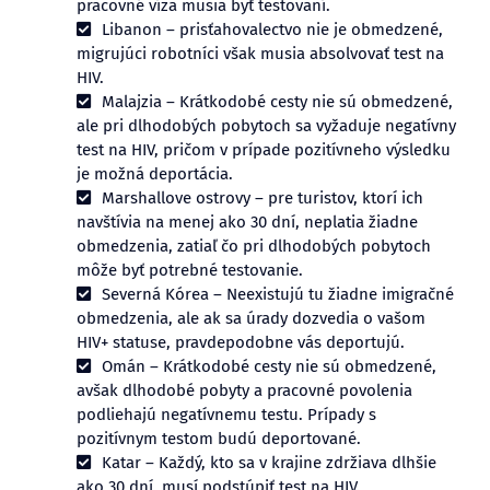
pracovné víza musia byť testovaní.
Libanon – prisťahovalectvo nie je obmedzené,
migrujúci robotníci však musia absolvovať test na
HIV.
Malajzia – Krátkodobé cesty nie sú obmedzené,
ale pri dlhodobých pobytoch sa vyžaduje negatívny
test na HIV, pričom v prípade pozitívneho výsledku
je možná deportácia.
Marshallove ostrovy – pre turistov, ktorí ich
navštívia na menej ako 30 dní, neplatia žiadne
obmedzenia, zatiaľ čo pri dlhodobých pobytoch
môže byť potrebné testovanie.
Severná Kórea – Neexistujú tu žiadne imigračné
obmedzenia, ale ak sa úrady dozvedia o vašom
HIV+ statuse, pravdepodobne vás deportujú.
Omán – Krátkodobé cesty nie sú obmedzené,
avšak dlhodobé pobyty a pracovné povolenia
podliehajú negatívnemu testu. Prípady s
pozitívnym testom budú deportované.
Katar – Každý, kto sa v krajine zdržiava dlhšie
ako 30 dní, musí podstúpiť test na HIV.