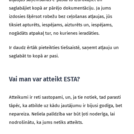
saglabājiet kopā ar pārējo dokumentāciju. Ja jums
izdosies šķērsot robežu bez ceļošanas atļaujas, jūs
tiksiet apturēts, iespējams, aizturēts un, iespējams,
nogādāts atpakaļ tur, no kurienes ieradāties.
Ir daudz ērtāk pieteikties tiešsaistē, saņemt atļauju un
saglabāt to kopā ar pasi.
Vai man var atteikt ESTA?
Atteikumi ir reti sastopami, un, ja tie notiek, tad parasti
tāpēc, ka atbilde uz kādu jautājumu ir bijusi godīga, bet
nepareiza. Neliela palīdzība var būt ļoti noderīga, lai
nodrošinātu, ka jums netiks atteikts.