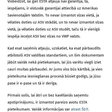
Visbeidzot, lai gan ESTA atļauja nav garantija, tā,
iespējams, ir vistuvāk garantijai attiecībā uz Amerikas
Savienotajām Valstīm. To nevar izmantot vīzas vietā, ja
vēlaties doties uz ASV strādāt, un to nevar izmantot vīzas
vietā, ja vēlaties doties uz ASV studēt, taču tā ir vienīgā
iespēja ieceļot ASV bez vīzas no VWP valsts.
Kad esat saņēmis atļauju, uzskatiet, ka esat pārbaudīts
atbilstoši ASV valdības standartiem, un šim dokumentam
jābūt vairāk nekā pietiekamam, lai jūs varētu viegli iziet
cauri muitas pārbaudei. Ar jums viss būs kārtībā, ja vien
pieteikuma iesniegšanas procesā būsiet godīgs, ja jūsu
pase ir e-pase un tā ir derīga.
Pirmais solis, lai ātri un bez kavēšanās saņemtu
apstiprinājumu, ir izmantot pareizo avotu ESTA
pieteikumam. Vairāk informācijas var
atrast ŠEIT.