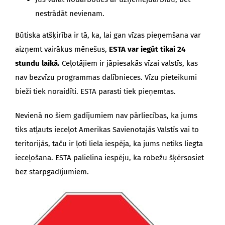
nestrādāt nevienam.
Būtiska atšķirība ir tā, ka, lai gan vīzas pieņemšana var
aizņemt vairākus mēnešus,
ESTA var iegūt tikai 24
stundu laikā.
Ceļotājiem ir jāpiesakās vīzai valstīs, kas
nav bezvīzu programmas dalībnieces. Vīzu pieteikumi
bieži tiek noraidīti. ESTA parasti tiek pieņemtas.
Nevienā no šiem gadījumiem nav pārliecības, ka jums
tiks atļauts ieceļot Amerikas Savienotajās Valstīs vai to
teritorijās, taču ir ļoti liela iespēja, ka jums netiks liegta
ieceļošana. ESTA palielina iespēju, ka robežu šķērsosiet
bez starpgadījumiem.