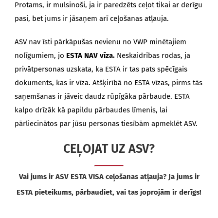
Protams, ir mulsinoši, ja ir paredzēts ceļot tikai ar derīgu
pasi, bet jums ir jāsaņem arī ceļošanas atļauja.
ASV nav īsti pārkāpušas nevienu no VWP minētajiem
nolīgumiem, jo
ESTA NAV vīza.
Neskaidrības rodas, ja
privātpersonas uzskata, ka ESTA ir tas pats spēcīgais
dokuments, kas ir vīza. Atšķirībā no ESTA vīzas, pirms tās
saņemšanas ir jāveic daudz rūpīgāka pārbaude. ESTA
kalpo drīzāk kā papildu pārbaudes līmenis, lai
pārliecinātos par jūsu personas tiesībām apmeklēt ASV.
CEĻOJAT UZ ASV?
Vai jums ir ASV ESTA VISA ceļošanas atļauja? Ja jums ir
ESTA pieteikums, pārbaudiet, vai tas joprojām ir derīgs!