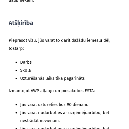
dalībniekam.
Atšķirība
Pieprasot vīzu, jūs varat to darīt dažādu iemeslu dēļ,
tostarp:
Darbs
Skola
Uzturēšanās laiks tika pagarināts
Izmantojot VWP atļauju un piesakoties ESTA:
Jūs varat uzturēties līdz 90 dienām.
Jūs varat nodarboties ar uzņēmējdarbību, bet
nestrādāt nevienam.
Jūs varat nodarboties ar uzņēmējdarbību, bet