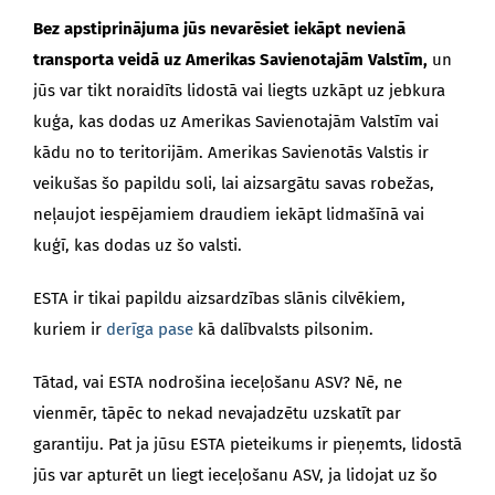
Bez apstiprinājuma jūs nevarēsiet iekāpt nevienā
transporta veidā uz Amerikas Savienotajām Valstīm,
un
jūs var tikt noraidīts lidostā vai liegts uzkāpt uz jebkura
kuģa, kas dodas uz Amerikas Savienotajām Valstīm vai
kādu no to teritorijām. Amerikas Savienotās Valstis ir
veikušas šo papildu soli, lai aizsargātu savas robežas,
neļaujot iespējamiem draudiem iekāpt lidmašīnā vai
kuģī, kas dodas uz šo valsti.
ESTA ir tikai papildu aizsardzības slānis cilvēkiem,
kuriem ir
derīga pase
kā dalībvalsts pilsonim.
Tātad, vai ESTA nodrošina ieceļošanu ASV? Nē, ne
vienmēr, tāpēc to nekad nevajadzētu uzskatīt par
garantiju. Pat ja jūsu ESTA pieteikums ir pieņemts, lidostā
jūs var apturēt un liegt ieceļošanu ASV, ja lidojat uz šo