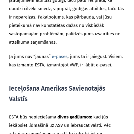
jautājumiem atbildat godīgi, taču paturiet prātā, ka
daudzi cilvēki sniedz, viņuprāt, godīgas atbildes, taču tās
ir nepareizas. Pakalpojums, kas pārbauda, vai jūsu
pieteikumā nav konstatētas dažas no visbiežāk
sastopamajām problēmām, palīdzēs jums izvairīties no
atteikuma saņemšanas.
Ja jums nav “jaunās”
e-pases
, jums tā ir jāiegūst. Visiem,
kas izmanto ESTA, izmantojot VWP, ir jābūt e-pasei.
Ieceļošana Amerikas Savienotajās
Valstīs
ESTA būs nepieciešama
divos gadījumos:
kad jūs
iekāpsiet lidmašīnā uz ASV un iebraucat valstī. Pēc
atļaujas saņemšanas e-pastā to izdrukājiet un