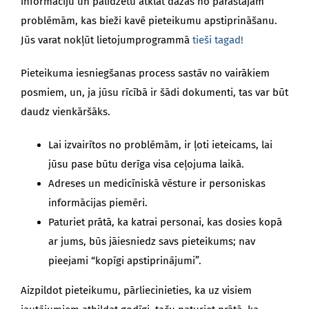
informāciju un palīdzētu atklāt dažas no parastajām
problēmām, kas bieži kavē pieteikumu apstiprināšanu.
Jūs varat nokļūt lietojumprogrammā
tieši tagad!
Pieteikuma iesniegšanas process sastāv no vairākiem
posmiem, un, ja jūsu rīcībā ir šādi dokumenti, tas var būt
daudz vienkāršāks.
Lai izvairītos no problēmām, ir ļoti ieteicams, lai
jūsu pase būtu derīga visa ceļojuma laikā.
Adreses un medicīniskā vēsture ir personiskas
informācijas piemēri.
Paturiet prātā, ka katrai personai, kas dosies kopā
ar jums, būs jāiesniedz savs pieteikums; nav
pieejami “kopīgi apstiprinājumi”.
Aizpildot pieteikumu, pārliecinieties, ka uz visiem