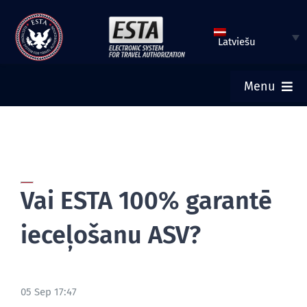
Pāriet
uz
Latviešu
saturu
Menu
SĀKUMS
IESNIEGT ESTA PIETEIKUMU
Vai ESTA 100% garantē
PĀRBAUDĪT ESTA STATUSU
ieceļošanu ASV?
TŪRISTU VĪZA
05 Sep 17:47
PALĪDZĪBA