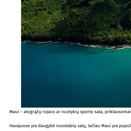
Maui – atogrąžų rojaus ar nuotykių sporto sala, priklausoma
Havajuose yra daugybė nuostabių salų, tačiau Maui yra populi