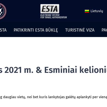
Lietuvių
ESTA
PATIKRINTI ESTA BŪKLĘ
TURISTINĖ VIZA
PA
s 2021 m. & Esminiai kelion
ug daugiau vietų, nei bet kuris lankytojas galėtų aplankyti per vien