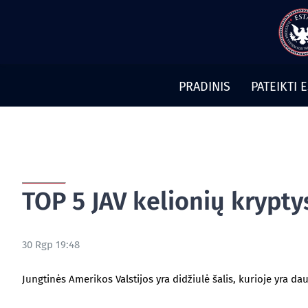
Pereiti
prie
turinio
PRADINIS
PATEIKTI 
TOP 5 JAV kelionių krypty
30 Rgp 19:48
Jungtinės Amerikos Valstijos yra didžiulė šalis, kurioje yra da