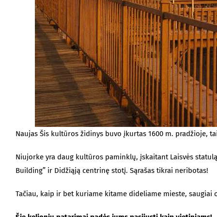
Naujas Šis kultūros židinys buvo įkurtas 1600 m. pradžioje, tai
Niujorke yra daug kultūros paminklų, įskaitant Laisvės statulą,
Building” ir Didžiąją centrinę stotį. Sąrašas tikrai neribotas!
Tačiau, kaip ir bet kuriame kitame dideliame mieste, saugiai o