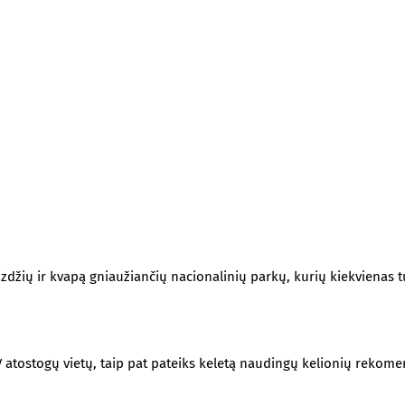
zdžių ir kvapą gniaužiančių nacionalinių parkų, kurių kiekvienas tu
JAV atostogų vietų, taip pat pateiks keletą naudingų kelionių reko