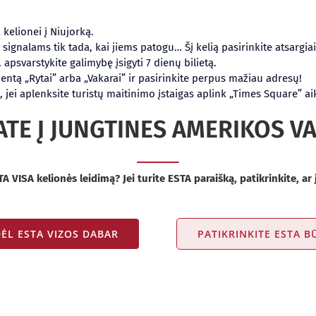
 kelionei į Niujorką.
ignalams tik tada, kai jiems patogu… Šį kelią pasirinkite atsargiai
 apsvarstykite galimybę įsigyti 7 dienų bilietą.
ntą „Rytai” arba „Vakarai” ir pasirinkite perpus mažiau adresų!
, jei aplenksite turistų maitinimo įstaigas aplink „Times Square” ai
ATE Į JUNGTINES AMERIKOS VA
A VISA kelionės leidimą? Jei turite ESTA paraišką, patikrinkite, ar j
DĖL ESTA VIZOS DABAR
PATIKRINKITE ESTA 