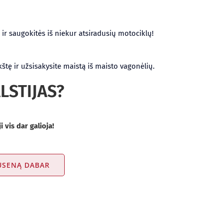
 ir saugokitės iš niekur atsiradusių motociklų!
kštę ir užsisakysite maistą iš maisto vagonėlių.
LSTIJAS?
i vis dar galioja!
BŪSENĄ DABAR