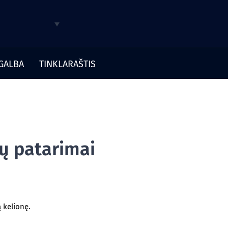
GALBA
TINKLARAŠTIS
ių patarimai
ą kelionę.