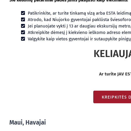
Šie kelionių patarimai padės jums pasijusti kaip vietiniams!
Patikrinkite, ar turite tinkamą vizą arba ESTA leidimą
Atrodo, kad Niujorko gyventojai paklūsta šviesoforo s
Jei planuojate vykti į 13 ar daugiau ekskursijų metro,
Atkreipkite dėmesį į kiekvieno ieškomo adreso eleme
Valgykite kaip vietos gyventojai ir sutaupykite pinigų
KELIAUJ
Ar turite JAV EST
KREIPKITĖS 
Maui, Havajai