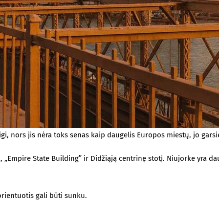
gi, nors jis nėra toks senas kaip daugelis Europos miestų, jo garsie
 „Empire State Building” ir Didžiąją centrinę stotį. Niujorke yra d
rientuotis gali būti sunku.