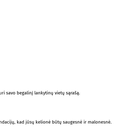
ri savo begalinį lankytinų vietų sąrašą.
mendacijų, kad jūsų kelionė būtų saugesnė ir malonesnė.