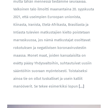
mutta tähän mennessä tiedämme seuraavaa.
Valkoinen talo ilmoitti maanantaina 20. syyskuuta
2021, että useimpien Euroopan unionista,
Kiinasta, Iranista, Etelä-Afrikasta, Brasiliasta ja
Intiasta tulevien matkustajien kielto poistetaan
marraskuussa, jos nämä matkustajat osoittavat
rokotuksen ja negatiivisen koronavirustestin
maassa. Monet maat, joiden kansalaisilta on
evätty pääsy Yhdysvaltoihin, suhtautuivat uusiin
sääntöihin suoraan myönteisesti. Toistaiseksi
ainoa tie on ollut tuskalliset ja usein kalliit
manööverit. Se tekee esimerkiksi lopun
[...]