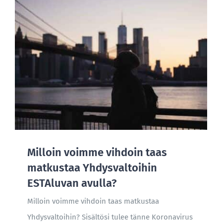
Milloin voimme vihdoin taas
matkustaa Yhdysvaltoihin
ESTAluvan avulla?
Milloin voimme vihdoin taas matkustaa
Yhdysvaltoihin? Sisältösi tulee tänne Koronavirus