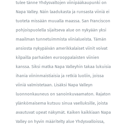
tulee tänne Yhdysvaltojen viinipääkaupunki on
Napa Valley. Näin laadukasta ja runsasta viiniä ei
tuoteta missään muualla maassa. San Franciscon
pohjoispuolella sijaitseva alue on nykyään yksi
maailman tunnetuimmista viinialueista. Tämän
ansiosta nykypäivän amerikkalaiset viinit voivat
kilpailla parhaiden eurooppalaisten viinien
kanssa. Siksi matka Napa Valleyhin takaa lukuisia
ihania viininmaistiaisia ja retkiä luoliin, joissa
viiniä valmistetaan. Lisäksi Napa Valleyn
luonnonkauneus on sanoinkuvaamaton. Rajaton
ylänkömaisema kutsuu sinua vaelluksille, joista
avautuvat upeat näkymät. Kaiken kaikkiaan Napa
Valley on hyvin määritelty alue Yhdysvalloissa,