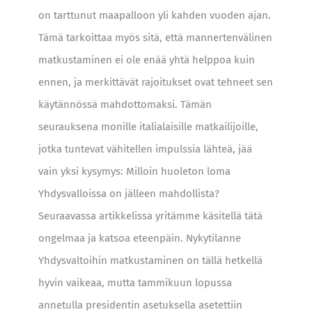
on tarttunut maapalloon yli kahden vuoden ajan.
Tämä tarkoittaa myös sitä, että mannertenvälinen
matkustaminen ei ole enää yhtä helppoa kuin
ennen, ja merkittävät rajoitukset ovat tehneet sen
käytännössä mahdottomaksi. Tämän
seurauksena monille italialaisille matkailijoille,
jotka tuntevat vähitellen impulssia lähteä, jää
vain yksi kysymys: Milloin huoleton loma
Yhdysvalloissa on jälleen mahdollista?
Seuraavassa artikkelissa yritämme käsitellä tätä
ongelmaa ja katsoa eteenpäin. Nykytilanne
Yhdysvaltoihin matkustaminen on tällä hetkellä
hyvin vaikeaa, mutta tammikuun lopussa
annetulla presidentin asetuksella asetettiin