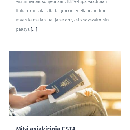
viisumivapausohjelmaan. ESTA-lupa vaaditaan
Italian kansalaisilta tai jonkin edellä mainitun
maan kansalaisilta, ja se on yksi Yhdysvaltoihin
pääsyä
[...]
Mitä asiakirjoja ESTA-