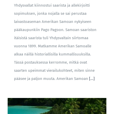
Yhdysvallat kiinnostui saarista ja allekirjoitti
sopimuksen, jonka nojalla se sai perustaa
laivastoaseman Amerikan Samoan nykyiseen
pääkaupunkiin Pago Pagoon. Samoan saariston
itäisistä saarista tuli Yhdysvaltain siirtomaa
vuonna 1899. Matkamme Amerikan Samoalle
alkaa näillä historiallisilla kummallisuuksilla.
Tässä postauksessa kerromme, mitkä ovat
saarten upeimmat vierailukohteet, miten sinne
pääsee ja paljon muuta. Amerikan Samoan
[...]