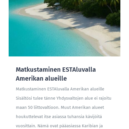
Matkustaminen ESTAluvalla
Amerikan alueille
Matkustaminen ESTAluvalla Amerikan alueille
Sisältösi tulee tänne Yhdysvaltojen alue ei rajoitu
maan 50 liittovaltioon. Muut Amerikan alueet
houkuttelevat itse asiassa tuhansia kävijöitä
vuosittain. Nämä ovat pääasiassa Karibian ja