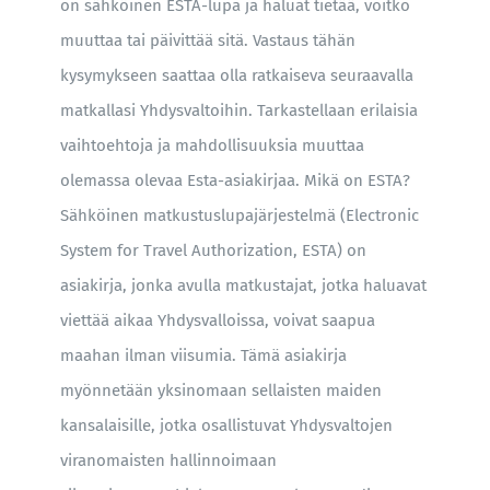
on sähköinen ESTA-lupa ja haluat tietää, voitko
muuttaa tai päivittää sitä. Vastaus tähän
kysymykseen saattaa olla ratkaiseva seuraavalla
matkallasi Yhdysvaltoihin. Tarkastellaan erilaisia
vaihtoehtoja ja mahdollisuuksia muuttaa
olemassa olevaa Esta-asiakirjaa. Mikä on ESTA?
Sähköinen matkustuslupajärjestelmä (Electronic
System for Travel Authorization, ESTA) on
asiakirja, jonka avulla matkustajat, jotka haluavat
viettää aikaa Yhdysvalloissa, voivat saapua
maahan ilman viisumia. Tämä asiakirja
myönnetään yksinomaan sellaisten maiden
kansalaisille, jotka osallistuvat Yhdysvaltojen
viranomaisten hallinnoimaan