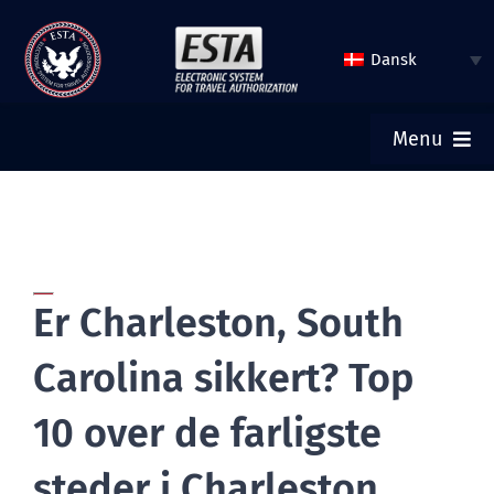
Spring
til
Dansk
indhold
Menu
HJEM
INDSEND ESTA
Er Charleston, South
TJEK ESTA STATUS
Carolina sikkert? Top
TURISTVISUM
10 over de farligste
steder i Charleston,
HJÆLP