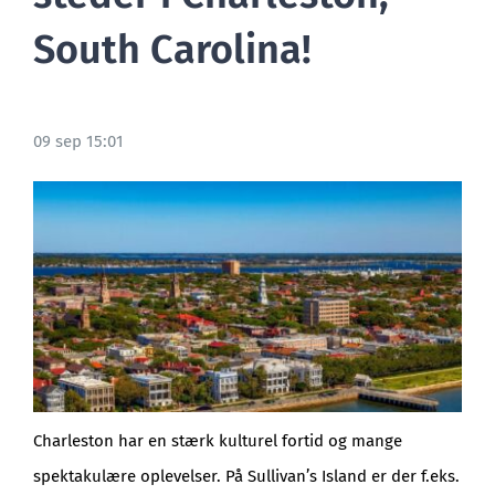
South Carolina!
BLOG
09 sep 15:01
Charleston har en stærk kulturel fortid og mange
spektakulære oplevelser. På Sullivan’s Island er der f.eks.