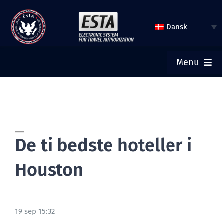
Spring
til
Dansk
indhold
Menu
HJEM
INDSEND ESTA
De ti bedste hoteller i
TJEK ESTA STATUS
Houston
TURISTVISUM
19 sep 15:32
HJÆLP