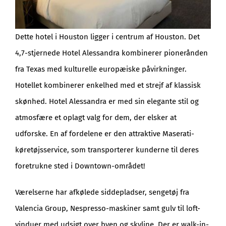
Dette hotel i Houston ligger i centrum af Houston. Det
4,7-stjernede Hotel Alessandra kombinerer pionerånden
fra Texas med kulturelle europæiske påvirkninger.
Hotellet kombinerer enkelhed med et strejf af klassisk
skønhed. Hotel Alessandra er med sin elegante stil og
atmosfære et oplagt valg for dem, der elsker at
udforske. En af fordelene er den attraktive Maserati-
køretøjsservice, som transporterer kunderne til deres
foretrukne sted i Downtown-området!
Værelserne har afkølede siddepladser, sengetøj fra
Valencia Group, Nespresso-maskiner samt gulv til loft-
vinduer med udsigt over byen og skyline. Der er walk-in-