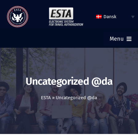
Spring
til
Dansk
indhold
Menu
HJEM
INDSEND ESTA
Uncategorized @da
TJEK ESTA STATUS
ESTA
»
Uncategorized @da
TURISTVISUM
HJÆLP