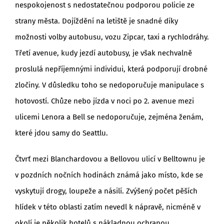
nespokojenost s nedostatečnou podporou policie ze
strany města. Dojíždění na letiště je snadné díky
možnosti volby autobusu, vozu Zipcar, taxi a rychlodráhy.
Třetí avenue, kudy jezdí autobusy, je však nechvalně
proslulá nepříjemnými individui, která podporují drobné
zločiny. V důsledku toho se nedoporučuje manipulace s
hotovostí. Chůze nebo jízda v noci po 2. avenue mezi
ulicemi Lenora a Bell se nedoporučuje, zejména ženám,
které jdou samy do Seattlu.
Čtvrť mezi Blanchardovou a Bellovou ulicí v Belltownu je
v pozdních nočních hodinách známá jako místo, kde se
vyskytují drogy, loupeže a násilí. Zvýšený počet pěších
hlídek v této oblasti zatím nevedl k nápravě, nicméně v
okolí je několik hotelů s nákladnou ochranou.