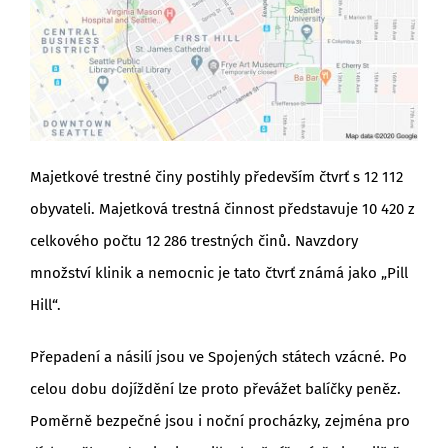
Majetkové trestné činy postihly především čtvrť s 12 112
obyvateli. Majetková trestná činnost představuje 10 420 z
celkového počtu 12 286 trestných činů. Navzdory
množství klinik a nemocnic je tato čtvrť známá jako „Pill
Hill“.
Přepadení a násilí jsou ve Spojených státech vzácné. Po
celou dobu dojíždění lze proto převážet balíčky peněz.
Poměrně bezpečné jsou i noční procházky, zejména pro