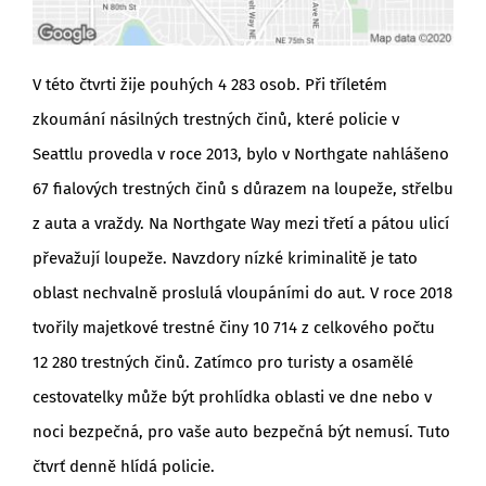
V této čtvrti žije pouhých 4 283 osob. Při tříletém
zkoumání násilných trestných činů, které policie v
Seattlu provedla v roce 2013, bylo v Northgate nahlášeno
67 fialových trestných činů s důrazem na loupeže, střelbu
z auta a vraždy. Na Northgate Way mezi třetí a pátou ulicí
převažují loupeže. Navzdory nízké kriminalitě je tato
oblast nechvalně proslulá vloupáními do aut. V roce 2018
tvořily majetkové trestné činy 10 714 z celkového počtu
12 280 trestných činů. Zatímco pro turisty a osamělé
cestovatelky může být prohlídka oblasti ve dne nebo v
noci bezpečná, pro vaše auto bezpečná být nemusí. Tuto
čtvrť denně hlídá policie.