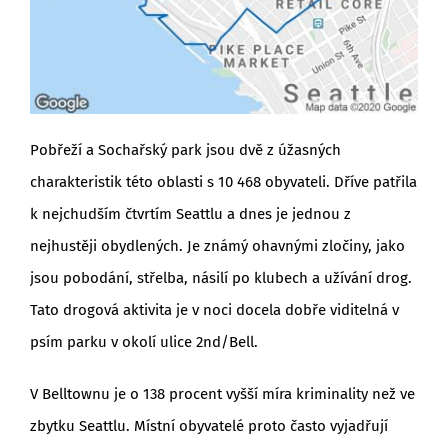
Pobřeží a Sochařský park jsou dvě z úžasných
charakteristik této oblasti s 10 468 obyvateli. Dříve patřila
k nejchudším čtvrtím Seattlu a dnes je jednou z
nejhustěji obydlených. Je známý ohavnými zločiny, jako
jsou pobodání, střelba, násilí po klubech a užívání drog.
Tato drogová aktivita je v noci docela dobře viditelná v
psím parku v okolí ulice 2nd/Bell.
V Belltownu je o 138 procent vyšší míra kriminality než ve
zbytku Seattlu. Místní obyvatelé proto často vyjadřují