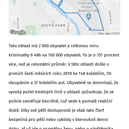
Tato oblast má 2 000 obyvatel a celkovou míru
kriminality 6 486 na 100 000 obyvatel. To je o 151 procent
více, než je celostátní průměr. V této oblasti došlo v
prvních šesti měsících roku 2018 ke 148 krádežím, 50
vloupáním a 37 krádežím aut. Obyvatelé se domnívají, že
vysoký počet trestných činů v oblasti způsobuje, že se
policie zaměřuje bezcílně, což vede k pomalé reakční
době. Díky své pěší dostupnosti je však tato čtvrť
bezpečná pro pěší nebo cyklisty v kteroukoli denní
dobu, ať už jde o osamělou ženu, nebo o návštěvníka,