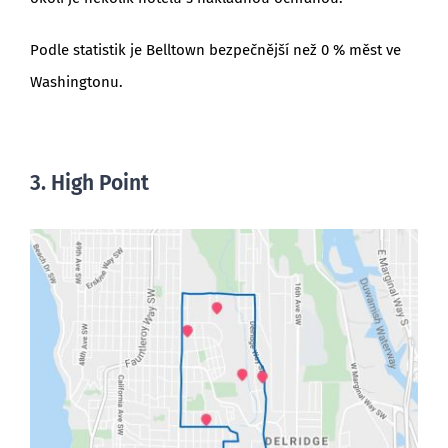
Podle statistik je Belltown bezpečnější než 0 % měst ve
Washingtonu.
3. High Point