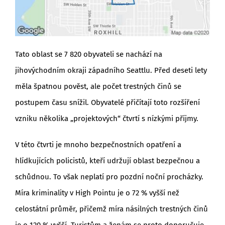
Tato oblast se 7 820 obyvateli se nachází na
jihovýchodním okraji západního Seattlu. Před deseti lety
měla špatnou pověst, ale počet trestných činů se
postupem času snížil. Obyvatelé přičítají toto rozšíření
vzniku několika „projektových“ čtvrtí s nízkými příjmy.
V této čtvrti je mnoho bezpečnostních opatření a
hlídkujících policistů, kteří udržují oblast bezpečnou a
schůdnou. To však neplatí pro pozdní noční procházky.
Míra kriminality v High Pointu je o 72 % vyšší než
celostátní průměr, přičemž míra násilných trestných činů
je o 120 % vyšší. Turistům a ženám se proto doporučuje