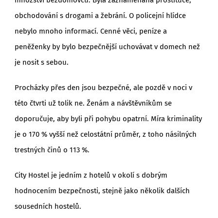
množství bezdomovců. Byla zaznamenána prostituce,
obchodování s drogami a žebrání. O policejní hlídce
nebylo mnoho informací. Cenné věci, peníze a
peněženky by bylo bezpečnější uchovávat v domech než
je nosit s sebou.
Procházky přes den jsou bezpečné, ale pozdě v noci v
této čtvrti už tolik ne. Ženám a návštěvníkům se
doporučuje, aby byli při pohybu opatrní. Míra kriminality
je o 170 % vyšší než celostátní průměr, z toho násilných
trestných činů o 113 %.
City Hostel je jedním z hotelů v okolí s dobrým
hodnocením bezpečnosti, stejně jako několik dalších
sousedních hostelů.