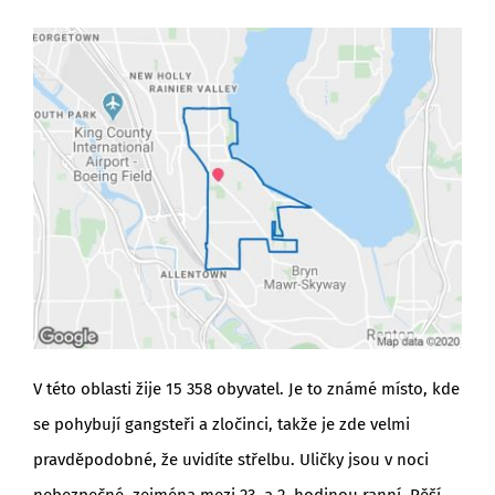
V této oblasti žije 15 358 obyvatel. Je to známé místo, kde
se pohybují gangsteři a zločinci, takže je zde velmi
pravděpodobné, že uvidíte střelbu. Uličky jsou v noci
nebezpečné, zejména mezi 23. a 2. hodinou ranní. Pěší