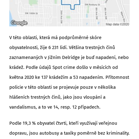
V této oblasti, která má podprůměrné skóre
obyvatelnosti, žije 6 231 lidí. Většina trestných činů
zaznamenaných v Jižním Delridge je buď napadení, nebo
krádež. Podle údajů Spot crime došlo v měsících od
května 2020 ke 137 krádežím a 53 napadením. Přítomnost
policie v této oblasti se projevuje pouze v několika
hlášeních trestných činů, jako jsou vloupání a
vandalismus, a to ve 14, resp. 12 případech.
Podle 19,3 % obyvatel čtvrti, kteří využívají veřejnou
dopravu, jsou autobusy a taxíky poměrně bez kriminality.