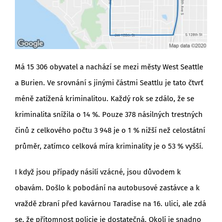
Má 15 306 obyvatel a nachází se mezi městy West Seattle
a Burien. Ve srovnání s jinými částmi Seattlu je tato čtvrť
méně zatížená kriminalitou. Každý rok se zdálo, že se
kriminalita snížila o 14 %. Pouze 378 násilných trestných
činů z celkového počtu 3 948 je o 1 % nižší než celostátní
průměr, zatímco celková míra kriminality je o 53 % vyšší.
I když jsou případy násilí vzácné, jsou důvodem k
obavám. Došlo k pobodání na autobusové zastávce a k
vraždě zbraní před kavárnou Taradise na 16. ulici, ale zdá
se, že přítomnost policie je dostatečná. Okolí je snadno