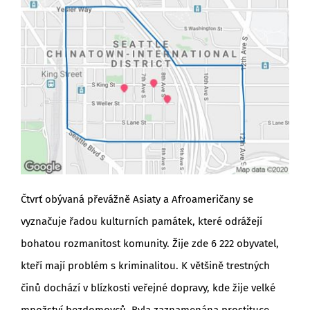
Čtvrť obývaná převážně Asiaty a Afroameričany se
vyznačuje řadou kulturních památek, které odrážejí
bohatou rozmanitost komunity. Žije zde 6 222 obyvatel,
kteří mají problém s kriminalitou. K většině trestných
činů dochází v blízkosti veřejné dopravy, kde žije velké