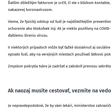
Ďalším dôležitým faktorom je určiť, či ste v blízkom kontakte,
nakazenej koronavírusom.
Vieme, že fyzický odstup od ľudí je najdôležitejším preventí
ochorenie ako ktokoľvek iný. Ak je niekto pozitívny na COVID-
ďalšiemu šíreniu vírusu.
V niektorých prípadoch môže byť ťažké dosiahnuť aj sociálne
vyzvalo ľudí, aby na verejných miestach používali látkovú pok
Zmyslom pokrytia tváre je zadržať a zabrániť prenosu sekr
Ak naozaj musíte cestovať, vezmite na vedo
Je nepravdepodobné, že by vám lekári, ministerstvo zahranič