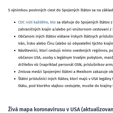
S výnimkou povinných ciest do Spojených štátov sa na zákla
CDC núti každého, kto
sa sťahuje do Spojených štátov z 
zahraničných krajín a/alebo pri vnútornom cestovaní z in
Občanom iných štátov vrátane írskych štátnych príslušn
Irán, Írsko alebo Čínu (alebo sú obyvateľmi týchto krají
Návštevníci, ktorí cestujú mimo uvedených regiónov, po
občanov USA, osoby s legálnym trvalým pobytom, manže
držiteľov víz (napríklad personál OSN, príslušníkov a
Zmluva medzi Spojenými štátmi a Mexikom zakazuje obč
Štátni príslušníci iných štátov, ktorí majú v USA legálny
štátu, pod ktorého vlajkou cestujete, musíte do krajiny v
Živá mapa koronavírusu v USA (aktualizované