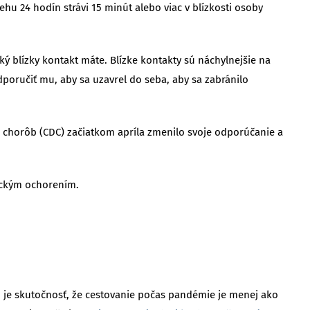
behu 24 hodín strávi 15 minút alebo viac v blízkosti osoby
ký blízky kontakt máte. Blízke kontakty sú náchylnejšie na
dporučiť mu, aby sa uzavrel do seba, aby sa zabránilo
u chorôb (CDC) začiatkom apríla zmenilo svoje odporúčanie a
ickým ochorením.
m je skutočnosť, že cestovanie počas pandémie je menej ako