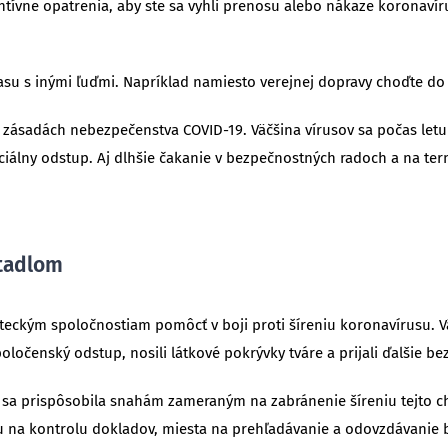
entívne opatrenia, aby ste sa vyhli prenosu alebo nákaze koronav
 času s inými ľuďmi. Napríklad namiesto verejnej dopravy choďte d
h zásadách nebezpečenstva COVID-19. Väčšina vírusov sa počas letu
ociálny odstup. Aj dlhšie čakanie v bezpečnostných radoch a na ter
etadlom
teckým spoločnostiam pomôcť v boji proti šíreniu koronavírusu. V
poločenský odstup, nosili látkové pokrývky tváre a prijali ďalšie b
y sa prispôsobila snahám zameraným na zabránenie šíreniu tejto c
iu na kontrolu dokladov, miesta na prehľadávanie a odovzdávanie b