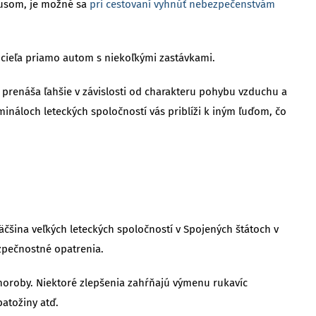
írusom, je možné sa
pri cestovaní vyhnúť nebezpečenstvám
o cieľa priamo autom s niekoľkými zastávkami.
 prenáša ľahšie v závislosti od charakteru pohybu vzduchu a
mináloch leteckých spoločností vás priblíži k iným ľuďom, čo
äčšina veľkých leteckých spoločností v Spojených štátoch v
ezpečnostné opatrenia.
horoby. Niektoré zlepšenia zahŕňajú výmenu rukavíc
atožiny atď.