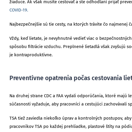
žiaduce. Ak však musíte cestovať a ste odhodlaní prijať prev
COVID-19.
Najbezpečnejšie sú tie cesty, na ktorých trávite čo najmenej
Vždy, keď lietate, je nevyhnutné vedieť viac o bezpečnostnýc
spôsobu filtrácie vzduchu. Preplnené lietadlá však zvyšujú s
je kontraproduktívne.
Preventívne opatrenia počas cestovania li
Na druhej strane CDC a FAA vydali odporúčania, ktoré majú le
súčasnosti vyžaduje, aby pracovníci a cestujúci zachovávali s
TSA tiež zaviedla niekoľko úprav a kontrolných postupov, ab
pracovníkov TSA po každej prehliadke, plastové štíty na pód