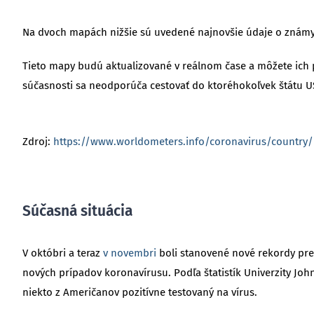
Na dvoch mapách nižšie sú uvedené najnovšie údaje o známy
Tieto mapy budú aktualizované v reálnom čase a môžete ich po
súčasnosti sa neodporúča cestovať do ktoréhokoľvek štátu US
Zdroj:
https://www.worldometers.info/coronavirus/country
Súčasná situácia
V októbri a teraz
v novembri
boli stanovené nové rekordy pre 
nových prípadov koronavírusu. Podľa štatistík Univerzity Joh
niekto z Američanov pozitívne testovaný na vírus.