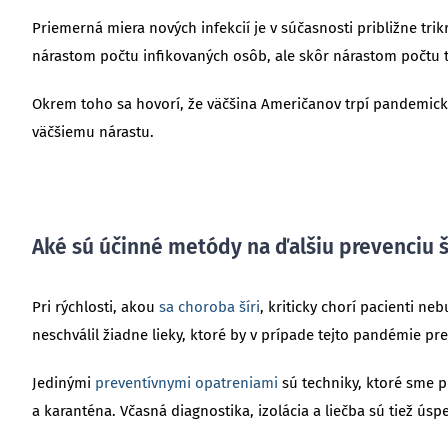
Priemerná miera nových infekcií je v súčasnosti približne tri
nárastom počtu infikovaných osôb, ale skôr nárastom počtu 
Okrem toho sa hovorí, že väčšina Američanov trpí pandemicko
väčšiemu nárastu.
Aké sú účinné metódy na ďalšiu prevenciu š
Pri rýchlosti, akou
sa choroba šíri
, kriticky chorí pacienti ne
neschválil žiadne lieky, ktoré by v prípade tejto pandémie pr
Jedinými
preventívnymi opatreniami
sú techniky, ktoré sme p
a karanténa. Včasná diagnostika, izolácia a liečba sú tiež úsp