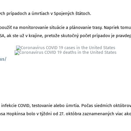
ch prípadoch a úmrtiach v Spojených štátoch.
užiť na monitorovanie situácie a plánovanie trasy. Napriek tomu, 
A, ak ste už v krajine, pretože skutočný počet prípadov je pravd
/us/
infekcie COVID, testovanie alebo úmrtia. Počas siedmich októbro
nsa Hopkinsa bolo v týždni od 27. októbra zaznamenaných viac ako