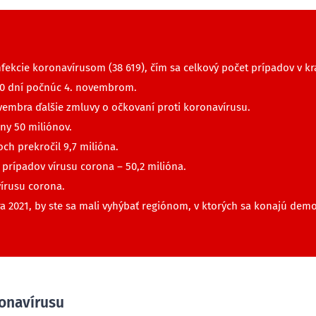
kcie koronavírusom (38 619), čím sa celkový počet prípadov v kraj
 70 dní počnúc 4. novembrom.
ovembra ďalšie zmluvy o očkovaní proti koronavírusu.
ny 50 miliónov.
ch prekročil 9,7 milióna.
prípadov vírusu corona – 50,2 milióna.
vírusu corona.
ára 2021, by ste sa mali vyhýbať regiónom, v ktorých sa konajú dem
onavírusu