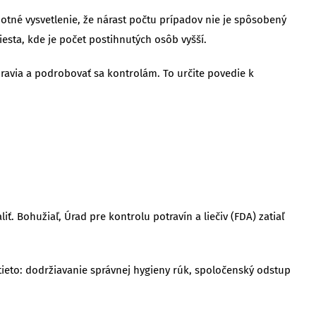
dnotné vysvetlenie, že nárast počtu prípadov nie je spôsobený
sta, kde je počet postihnutých osôb vyšší.
ravia a podrobovať sa kontrolám. To určite povedie k
iť. Bohužiaľ, Úrad pre kontrolu potravín a liečiv (FDA) zatiaľ
tieto: dodržiavanie správnej hygieny rúk, spoločenský odstup