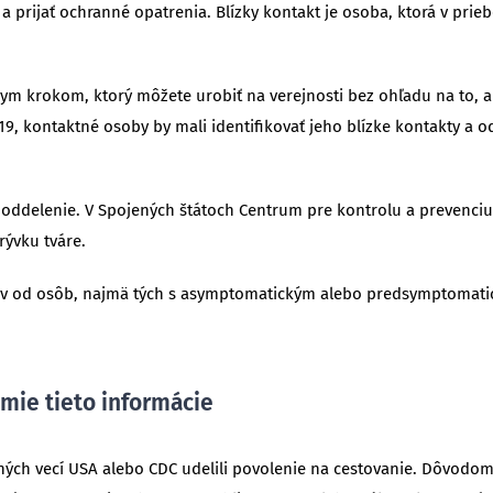
 a prijať ochranné opatrenia. Blízky kontakt je osoba, ktorá v prie
vnym krokom, ktorý môžete urobiť na verejnosti bez ohľadu na to, a
19, kontaktné osoby by mali identifikovať jeho blízke kontakty a o
 oddelenie. V Spojených štátoch Centrum pre kontrolu a prevenci
rývku tváre.
étov od osôb, najmä tých s asymptomatickým alebo predsymptomat
mie tieto informácie
ných vecí USA alebo CDC udelili povolenie na cestovanie. Dôvodo