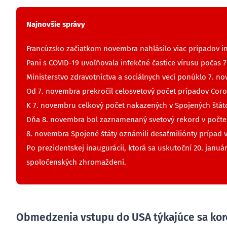
Najnovšie správy
Francúzsko začiatkom novembra nahlásilo viac prípadov infe
Pani s COVID-19 uvoľňovala infekčné častice vírusu počas
Ministerstvo zdravotníctva a sociálnych vecí ponúklo 7. n
Od 7. novembra prekročil celosvetový počet prípadov Coro
K 7. novembru celkový počet nakazených v Spojených štáto
Dňa 8. novembra bol zaznamenaný svetový rekord v počte 
8. novembra Spojené štáty oznámili desaťmiliónty prípad 
Po prezidentskej inaugurácii, ktorá sa uskutoční 20. janu
spoločenských zhromaždení.
Obmedzenia vstupu do USA týkajúce sa kor