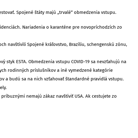
stovať. Spojené štáty majú „trvalé“ obmedzenia vstupu.
ezidenciách. Nariadenia o karanténe pre novopríchodzích zo
ch navštívili Spojené kráľovstvo, Brazíliu, schengenskú zónu,
ízový styk ESTA. Obmedzenia vstupu COVID-19 sa nevzťahujú na
ch rodinných príslušníkov a iné vymedzené kategórie
ov a budú sa na nich vzťahovať štandardné pravidlá vstupu.
ely.
ími príbuznými nemajú zákaz navštíviť USA. Ak cestujete zo