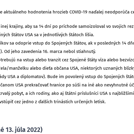
de aktuálneho hodnotenia hrozieb COVID-19 naďalej neodporúča ce
inej krajiny, aby sa 14 dní po príchode samoizoloval vo svojich r
ých štátov USA sa v jednotlivých štátoch líšia.
íkov sa odoprie vstup do Spojených štátov, ak v posledných 14 dňo
n). Od jeho zavedenia 16. marca nebol stiahnutý.
trebujú na vstup alebo tranzit cez Spojené štáty víza alebo bezv
la/manželku alebo dieťa občana USA, niektorých uznaných blízky
rmády USA a diplomatov). Bude im povolený vstup do Spojených štát
anom USA prekračovať hranice po súši na iné ako nevyhnutné úč
 trvalý pobyt, a ich rodiny, ako aj štátni príslušníci USA s najbližš
stúpiť cez jedno z ďalších trinástich určených letísk.
 13. júla 2022)