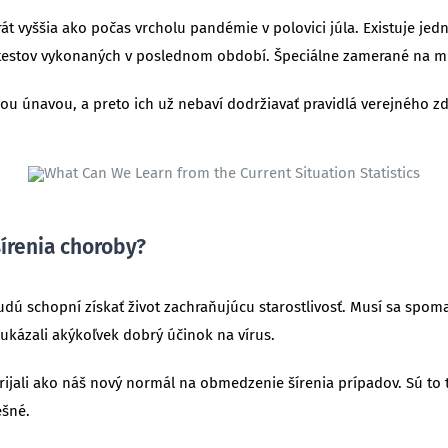
krát vyššia ako počas vrcholu pandémie v polovici júla. Existuje je
testov vykonaných v poslednom období. Špeciálne zamerané na mie
u únavou, a preto ich už nebaví dodržiavať pravidlá verejného zd
írenia choroby?
budú schopní získať život zachraňujúcu starostlivosť. Musí sa spomal
eukázali akýkoľvek dobrý účinok na vírus.
rijali ako náš nový normál na obmedzenie šírenia prípadov. Sú to 
ešné.