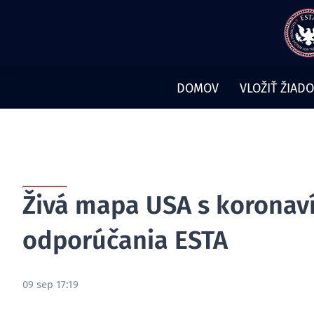
Preskočiť
na
obsah
DOMOV
VLOŽIŤ ŽIADO
Živá mapa USA s koronav
odporúčania ESTA
09 sep 17:19