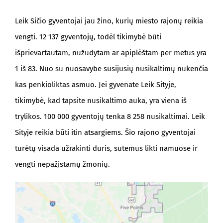
Leik Sičio gyventojai jau žino, kurių miesto rajonų reikia
vengti. 12 137 gyventojų, todėl tikimybė būti
išprievartautam, nužudytam ar apiplėštam per metus yra
1 iš 83. Nuo su nuosavybe susijusių nusikaltimų nukenčia
kas penkioliktas asmuo. Jei gyvenate Leik Sityje,
tikimybė, kad tapsite nusikaltimo auka, yra viena iš
trylikos. 100 000 gyventojų tenka 8 258 nusikaltimai. Leik
Sityje reikia būti itin atsargiems. Šio rajono gyventojai
turėtų visada užrakinti duris, sutemus likti namuose ir
vengti nepažįstamų žmonių.