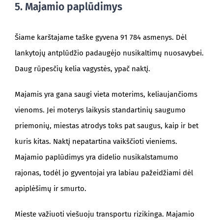
5. Majamio paplūdimys
Šiame karštajame taške gyvena 91 784 asmenys. Dėl
lankytojų antplūdžio padaugėjo nusikaltimų nuosavybei.
Daug rūpesčių kelia vagystės, ypač naktį.
Majamis yra gana saugi vieta moterims, keliaujančioms
vienoms. Jei moterys laikysis standartinių saugumo
priemonių, miestas atrodys toks pat saugus, kaip ir bet
kuris kitas. Naktį nepatartina vaikščioti vieniems.
Majamio paplūdimys yra didelio nusikalstamumo
rajonas, todėl jo gyventojai yra labiau pažeidžiami dėl
apiplėšimų ir smurto.
Mieste važiuoti viešuoju transportu rizikinga. Majamio