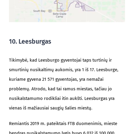
10. Leesburgas
Tikimybė, kad Leesburgo gyventojai taps turtinių ir
smurtinių nusikaltimų aukomis, yra 1 iš 17. Leesburge,
kuriame gyvena 21 571 gyventojas, yra nemažai
problemų. Atrodo, kad tai ramus miestas, tačiau jo
nusikalstamumo rodikliai itin aukšti. Leesburgas yra
vienas iš mažiausiai saugių šalies miestų.
Remiantis 2019 m. pateiktais FTB duomenimis, mieste
bendras nusikalstamumo lygis buvo 6 032 iš 100 000