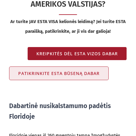
AMERIKOS VALSTIJAS?
Ar turite JAV ESTA VISA kelionės leidimą? Jei turite ESTA
paraišką, patikrinkite, ar ji vis dar galioja!
KREIPKITĖS DĖL ESTA VIZOS DABAR
PATIKRINKITE ESTA BŪSENĄ DABAR
Dabartinė nusikalstamumo padėtis
Floridoje
Floridoje vienas iš 260 gyventojų tampa žmogžudystės,