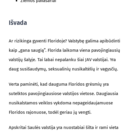
Žiemos pavasariai
Išvada
Ar rizikinga gyventi Floridoje? Valstybę galima apibūdinti
kaip „gana saugią”. Florida laikoma viena pavojingiausių
valstijų šalyje. Tai labai nepalanku šiai JAV valstijai. Yra
daug susišaudymų, seksualinių nusikaltėlių ir vagysčių.
Verta paminėti, kad dauguma Floridos grėsmių yra
sutelktos pavojingiausiose valstijos vietose. Daugiausia
nusikalstamos veiklos vykdoma nepageidaujamuose
Floridos rajonuose, todėl geriau jų vengti.
Apskritai Saulės valstija yra nuostabiai šilta ir rami vieta