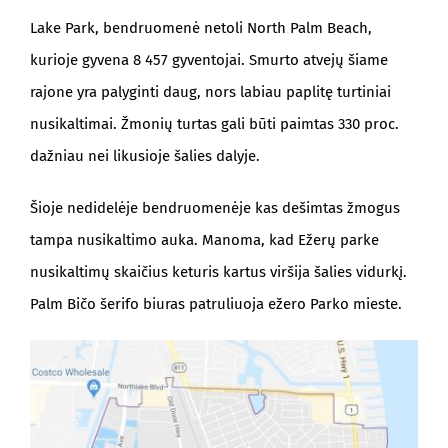
Lake Park, bendruomenė netoli North Palm Beach,
kurioje gyvena 8 457 gyventojai. Smurto atvejų šiame
rajone yra palyginti daug, nors labiau paplitę turtiniai
nusikaltimai. Žmonių turtas gali būti paimtas 330 proc.
dažniau nei likusioje šalies dalyje.
Šioje nedidelėje bendruomenėje kas dešimtas žmogus
tampa nusikaltimo auka. Manoma, kad Ežerų parke
nusikaltimų skaičius keturis kartus viršija šalies vidurkį.
Palm Bičo šerifo biuras patruliuoja ežero Parko mieste.