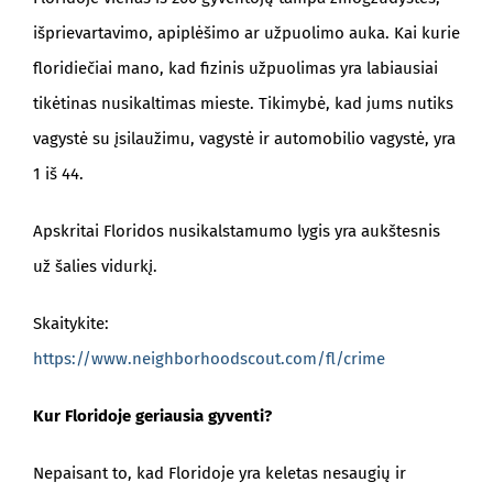
išprievartavimo, apiplėšimo ar užpuolimo auka. Kai kurie
floridiečiai mano, kad fizinis užpuolimas yra labiausiai
tikėtinas nusikaltimas mieste. Tikimybė, kad jums nutiks
vagystė su įsilaužimu, vagystė ir automobilio vagystė, yra
1 iš 44.
Apskritai Floridos nusikalstamumo lygis yra aukštesnis
už šalies vidurkį.
Skaitykite:
https://www.neighborhoodscout.com/fl/crime
Kur Floridoje geriausia gyventi?
Nepaisant to, kad Floridoje yra keletas nesaugių ir