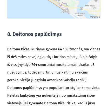
8. Deitonos paplūdimys
Deitona Bičas, kuriame gyvena 64 105 žmonės, yra vienas
iš dešimties pavojingiausių Floridos miestų. Šioje šalyje
iš viso įvykdyti 764 smurtiniai nusikaltimai, įskaitant 8
nužudymus, todėl smurtinių nusikaltimų skaičius
gerokai viršija Jungtinių Amerikos Valstijų rodiklį.
Deitonos paplūdimys yra populiari turistų lankoma vieta.
Keletas lankytojų yra nukentėję nuo nusikaltimų šioje
vietovėje. Jei gyvenate Deitona Biče, rizika, kad iš jūsų