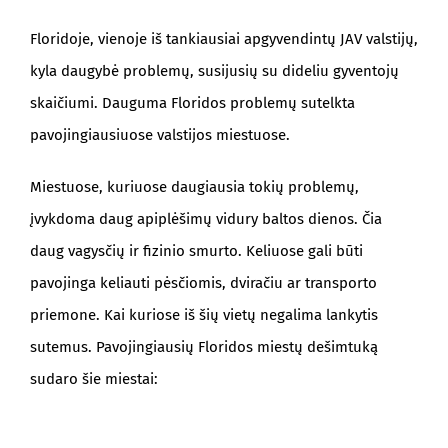
Floridoje, vienoje iš tankiausiai apgyvendintų JAV valstijų,
kyla daugybė problemų, susijusių su dideliu gyventojų
skaičiumi. Dauguma Floridos problemų sutelkta
pavojingiausiuose valstijos miestuose.
Miestuose, kuriuose daugiausia tokių problemų,
įvykdoma daug apiplėšimų vidury baltos dienos. Čia
daug vagysčių ir fizinio smurto. Keliuose gali būti
pavojinga keliauti pėsčiomis, dviračiu ar transporto
priemone. Kai kuriose iš šių vietų negalima lankytis
sutemus. Pavojingiausių Floridos miestų dešimtuką
sudaro šie miestai: