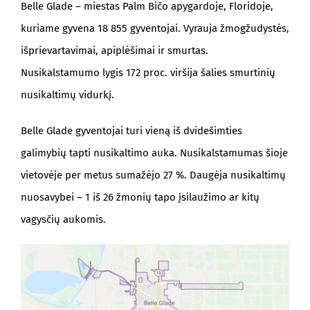
Belle Glade – miestas Palm Bičo apygardoje, Floridoje,
kuriame gyvena 18 855 gyventojai. Vyrauja žmogžudystės,
išprievartavimai, apiplėšimai ir smurtas.
Nusikalstamumo lygis 172 proc. viršija šalies smurtinių
nusikaltimų vidurkį.
Belle Glade gyventojai turi vieną iš dvidešimties
galimybių tapti nusikaltimo auka. Nusikalstamumas šioje
vietovėje per metus sumažėjo 27 %. Daugėja nusikaltimų
nuosavybei – 1 iš 26 žmonių tapo įsilaužimo ar kitų
vagysčių aukomis.