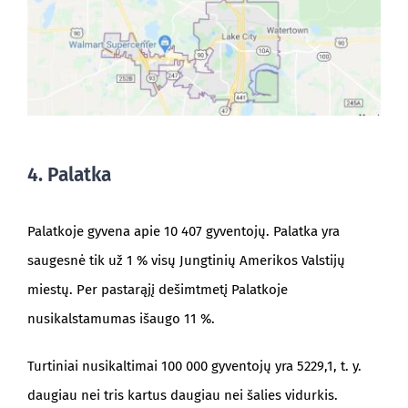
4. Palatka
Palatkoje gyvena apie 10 407 gyventojų. Palatka yra
saugesnė tik už 1 % visų Jungtinių Amerikos Valstijų
miestų. Per pastarąjį dešimtmetį Palatkoje
nusikalstamumas išaugo 11 %.
Turtiniai nusikaltimai 100 000 gyventojų yra 5229,1, t. y.
daugiau nei tris kartus daugiau nei šalies vidurkis.