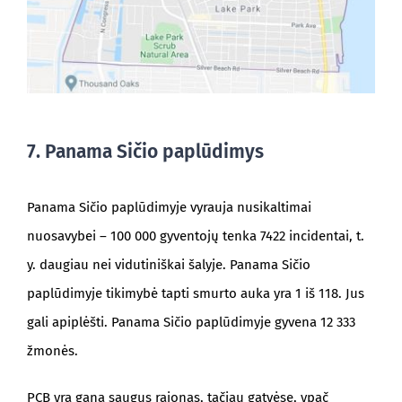
7. Panama Sičio paplūdimys
Panama Sičio paplūdimyje vyrauja nusikaltimai
nuosavybei – 100 000 gyventojų tenka 7422 incidentai, t.
y. daugiau nei vidutiniškai šalyje. Panama Sičio
paplūdimyje tikimybė tapti smurto auka yra 1 iš 118. Jus
gali apiplėšti. Panama Sičio paplūdimyje gyvena 12 333
žmonės.
PCB yra gana saugus rajonas, tačiau gatvėse, ypač