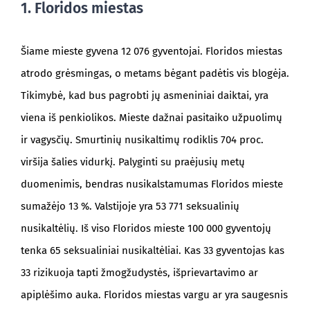
1. Floridos miestas
Šiame mieste gyvena 12 076 gyventojai. Floridos miestas
atrodo grėsmingas, o metams bėgant padėtis vis blogėja.
Tikimybė, kad bus pagrobti jų asmeniniai daiktai, yra
viena iš penkiolikos. Mieste dažnai pasitaiko užpuolimų
ir vagysčių. Smurtinių nusikaltimų rodiklis 704 proc.
viršija šalies vidurkį. Palyginti su praėjusių metų
duomenimis, bendras nusikalstamumas Floridos mieste
sumažėjo 13 %. Valstijoje yra 53 771 seksualinių
nusikaltėlių. Iš viso Floridos mieste 100 000 gyventojų
tenka 65 seksualiniai nusikaltėliai. Kas 33 gyventojas kas
33 rizikuoja tapti žmogžudystės, išprievartavimo ar
apiplėšimo auka. Floridos miestas vargu ar yra saugesnis