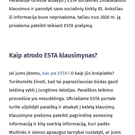
Paraiškoje turėsite atsakyti į ESTA socialinės žiniasklaidos
klausimus ir parodyti savo socialinių tinklų ID. Anksčiau
ši informacija buvo neprivaloma, tačiau nuo 2020 m. ją
privaloma pateikti teikiant ESTA prašymą.
Kaip atrodo ESTA klausimynas?
Jei jums įdomu,
kas yra ESTA?
O kaip jūs kreipiatės?
Turėtumėte žinoti, kad tai paprasčiausias būdas gauti
leidimą vykti į Jungtines Valstijas. Paraiškos teikimo
procedūra yra nesudėtinga. Oficialiame ESTA portale
turite užpildyti paraišką ir atsakyti į keletą klausimų.
Klausimyne prašoma pateikti pagrindinę asmeninę
informaciją ir kitą svarbią informaciją, kuri padės
Muitinės ir sienos apsaugos tarnybai nustatyti, ar jums