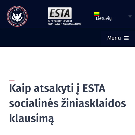
Pereiti
prie
Lietuvių
turinio
Menu
PRADINIS
PATEIKTI ESTA
Kaip atsakyti į ESTA
PATIKRINTI ESTA BŪKLĘ
socialinės žiniasklaidos
TURISTINĖ VIZA
klausimą
PAGALBA