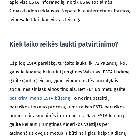
apie visą ESTA informaciją, ne tik ESTA socialinės
žiniasklaidos užklausas. Nepateikite internetinės formos,
jei nesate tikri, kad viskas teisinga.
Kiek laiko reikės laukti patvirtinimo?
Užpildę ESTA paraišką, turėsite laukti iki 72 valandų, kol
gausite leidimą keliauti į Jungtines Valstijas. ESTA leidimą
galite gauti greičiau, ypač jei naudositės nurodytais
socialinės žiniasklaidos tinklais. Bet kuriuo metu galite
patikrinti mano ESTA būseną
, o norint patekti į
paraiškos teikimo procesą, jums reikės ESTA paraiškos
numerio ir asmeninės informacijos. Gavę ESTA leidimą
galite keliauti į Jungtines Amerikos Valstijas per
ateinančius dvejus metus ir būti ne ilgiau kaip 90 dienų.