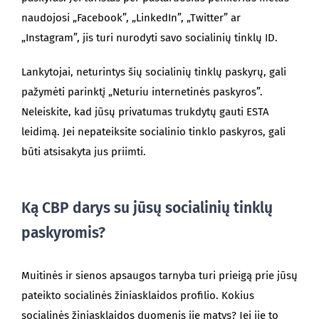
naudojosi „Facebook”, „LinkedIn”, „Twitter” ar
„Instagram”, jis turi nurodyti savo socialinių tinklų ID.
Lankytojai, neturintys šių socialinių tinklų paskyrų, gali
pažymėti parinktį „Neturiu internetinės paskyros”.
Neleiskite, kad jūsų privatumas trukdytų gauti ESTA
leidimą. Jei nepateiksite socialinio tinklo paskyros, gali
būti atsisakyta jus priimti.
Ką CBP darys su jūsų socialinių tinklų
paskyromis?
Muitinės ir sienos apsaugos tarnyba turi prieigą prie jūsų
pateikto socialinės žiniasklaidos profilio. Kokius
socialinės žiniasklaidos duomenis jie matys? Jei jie to