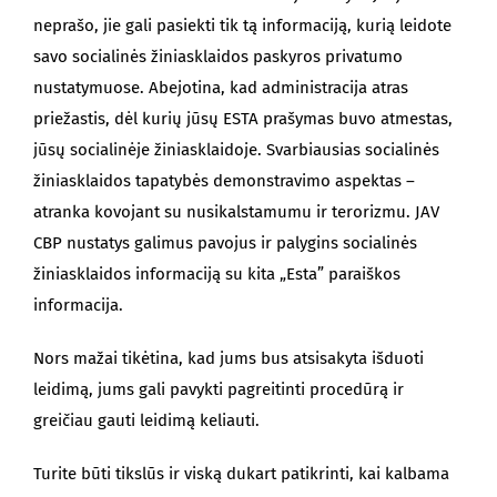
neprašo, jie gali pasiekti tik tą informaciją, kurią leidote
savo socialinės žiniasklaidos paskyros privatumo
nustatymuose. Abejotina, kad administracija atras
priežastis, dėl kurių jūsų ESTA prašymas buvo atmestas,
jūsų socialinėje žiniasklaidoje. Svarbiausias socialinės
žiniasklaidos tapatybės demonstravimo aspektas –
atranka kovojant su nusikalstamumu ir terorizmu. JAV
CBP nustatys galimus pavojus ir palygins socialinės
žiniasklaidos informaciją su kita „Esta” paraiškos
informacija.
Nors mažai tikėtina, kad jums bus atsisakyta išduoti
leidimą, jums gali pavykti pagreitinti procedūrą ir
greičiau gauti leidimą keliauti.
Turite būti tikslūs ir viską dukart patikrinti, kai kalbama