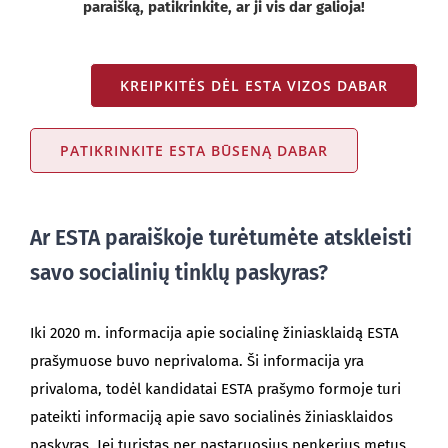
paraišką, patikrinkite, ar ji vis dar galioja!
KREIPKITĖS DĖL ESTA VIZOS DABAR
PATIKRINKITE ESTA BŪSENĄ DABAR
Ar ESTA paraiškoje turėtumėte atskleisti
savo socialinių tinklų paskyras?
Iki 2020 m. informacija apie socialinę žiniasklaidą ESTA
prašymuose buvo neprivaloma. Ši informacija yra
privaloma, todėl kandidatai ESTA prašymo formoje turi
pateikti informaciją apie savo socialinės žiniasklaidos
paskyras. Jei turistas per pastaruosius penkerius metus