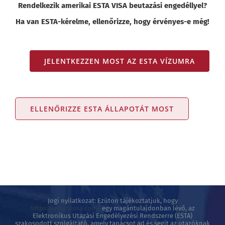
Rendelkezik amerikai ESTA VISA beutazási engedéllyel?
Ha van ESTA-kérelme, ellenőrizze, hogy érvényes-e még!
JELENTKEZZEN MOST AZ ESTA VÍZUMRA
ELLENŐRIZZE ESTA ÁLLAPOTÁT MOST
Jogi nyilatkozat: Ezúton tájékoztatjuk, hogy
https://estatousa.com/
egy magántulajdonban lévő, az
Elektronikus Utazási Engedélyezési Rendszerre (ESTA)
szakosodott szolgáltató, amely tanácsot ad és segít az utazóknak