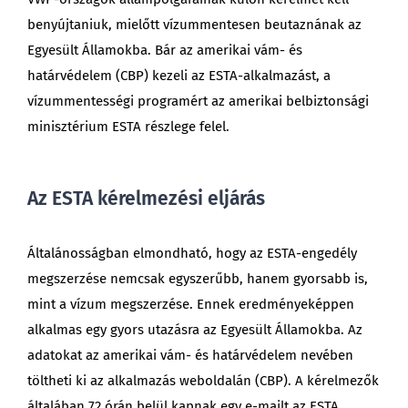
benyújtaniuk, mielőtt vízummentesen beutaznának az
Egyesült Államokba. Bár az amerikai vám- és
határvédelem (CBP) kezeli az ESTA-alkalmazást, a
vízummentességi programért az amerikai belbiztonsági
minisztérium ESTA részlege felel.
Az ESTA kérelmezési eljárás
Általánosságban elmondható, hogy az ESTA-engedély
megszerzése nemcsak egyszerűbb, hanem gyorsabb is,
mint a vízum megszerzése. Ennek eredményeképpen
alkalmas egy gyors utazásra az Egyesült Államokba. Az
adatokat az amerikai vám- és határvédelem nevében
töltheti ki az alkalmazás weboldalán (CBP). A kérelmezők
általában 72 órán belül kapnak egy e-mailt az ESTA