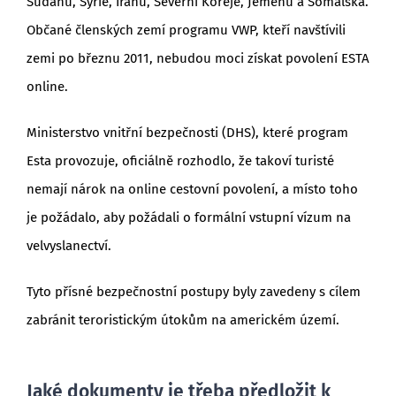
Súdánu, Sýrie, Íránu, Severní Koreje, Jemenu a Somálska.
Občané členských zemí programu VWP, kteří navštívili
zemi po březnu 2011, nebudou moci získat povolení ESTA
online.
Ministerstvo vnitřní bezpečnosti (DHS), které program
Esta provozuje, oficiálně rozhodlo, že takoví turisté
nemají nárok na online cestovní povolení, a místo toho
je požádalo, aby požádali o formální vstupní vízum na
velvyslanectví.
Tyto přísné bezpečnostní postupy byly zavedeny s cílem
zabránit teroristickým útokům na americkém území.
Jaké dokumenty je třeba předložit k