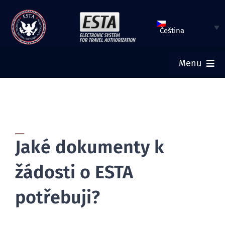
Přeskočit
na
Čeština
obsah
Menu
HOME
ODESLAT TUTO ŽÁDOST
Jaké dokumenty k
ZKONTROLOVAT STAV ZAŘÍZENÍ ESTA
žádosti o ESTA
TURISTICKÁ VÍZA
potřebuji?
HELP