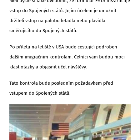
Měli byste si také uvědomit, že formulář ESTA nezaručuje
vstup do Spojených států. Jejím účelem je umožnit
držiteli vstup na palubu letadla nebo plavidla
směřujícího do Spojených států.
Po příletu na letiště v USA bude cestující podroben
dalším imigračním kontrolám. Celníci vám budou moci
klást otázky a objasnit účel návštěvy.
Tato kontrola bude posledním požadavkem před
vstupem do Spojených států.