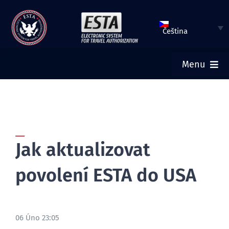
Přeskočit
na
Čeština
obsah
Menu
HOME
ODESLAT TUTO ŽÁDOST
Jak aktualizovat
ZKONTROLOVAT STAV ZAŘÍZENÍ ESTA
povolení ESTA do USA
TURISTICKÁ VÍZA
06 Úno 23:05
HELP